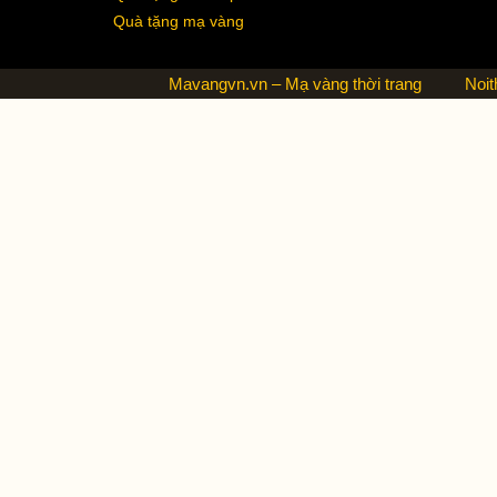
Quà tặng mạ vàng
Mavangvn.vn – Mạ vàng thời trang
Noit