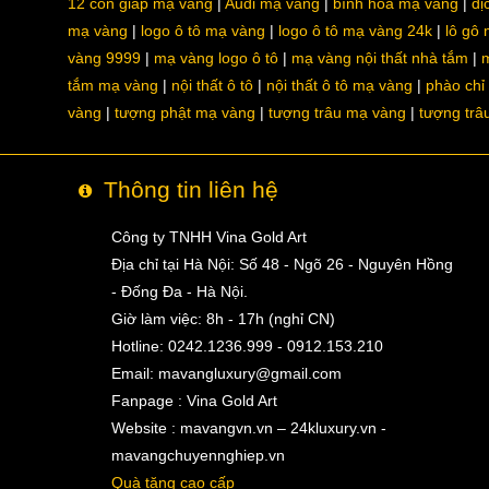
12 con giáp mạ vàng
Audi mạ vàng
bình hoa mạ vàng
dị
mạ vàng
logo ô tô mạ vàng
logo ô tô mạ vàng 24k
lô gô
vàng 9999
mạ vàng logo ô tô
mạ vàng nội thất nhà tắm
m
tắm mạ vàng
nội thất ô tô
nội thất ô tô mạ vàng
phào chỉ
vàng
tượng phật mạ vàng
tượng trâu mạ vàng
tượng trâ
Thông tin liên hệ
Công ty TNHH Vina Gold Art
Địa chỉ tại Hà Nội: Số 48 - Ngõ 26 - Nguyên Hồng
- Đống Đa - Hà Nội.
Giờ làm việc: 8h - 17h (nghỉ CN)
Hotline: 0242.1236.999 - 0912.153.210
Email:
mavangluxury@gmail.com
Fanpage : Vina Gold Art
Website : mavangvn.vn – 24kluxury.vn -
mavangchuyennghiep.vn
Quà tặng cao cấp