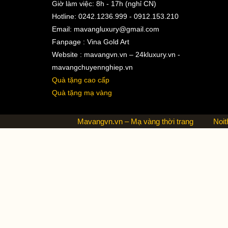
Giờ làm việc: 8h - 17h (nghỉ CN)
Hotline: 0242.1236.999 - 0912.153.210
Email:
mavangluxury@gmail.com
Fanpage : Vina Gold Art
Website : mavangvn.vn – 24kluxury.vn -
mavangchuyennghiep.vn
Quà tặng cao cấp
Quà tặng mạ vàng
Mavangvn.vn – Mạ vàng thời trang
Noit