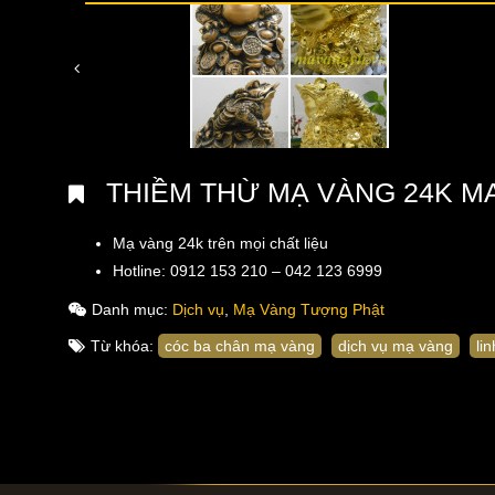
THIỀM THỪ MẠ VÀNG 24K MA
Mạ vàng 24k trên mọi chất liệu
Hotline: 0912 153 210 – 042 123 6999
Danh mục:
Dịch vụ
,
Mạ Vàng Tượng Phật
Từ khóa:
cóc ba chân mạ vàng
dịch vụ mạ vàng
li