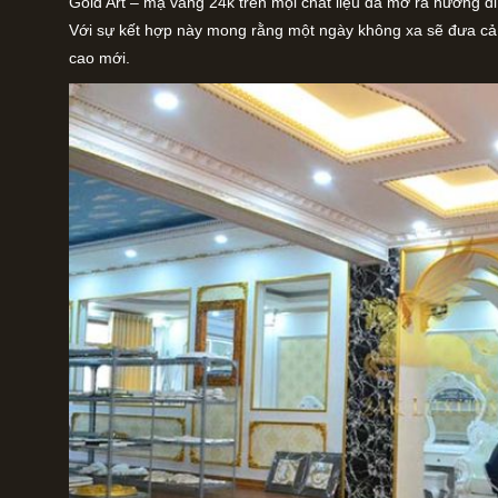
Gold Art – mạ vàng 24k trên mọi chất liệu đã mở ra hướng đ
Với sự kết hợp này mong rằng một ngày không xa sẽ đưa cả
cao mới.