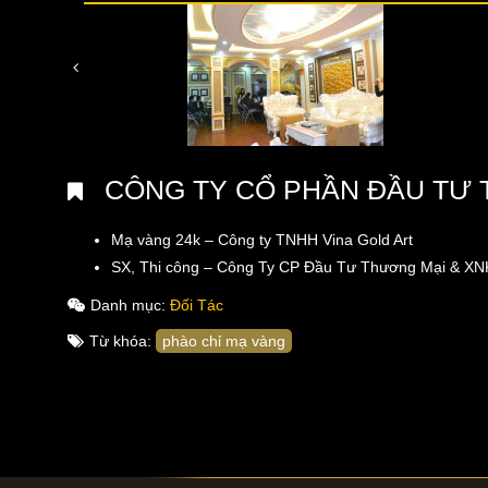
CÔNG TY CỔ PHẦN ĐẦU TƯ 
Mạ vàng 24k – Công ty TNHH Vina Gold Art
SX, Thi công – Công Ty CP Đầu Tư Thương Mại & XN
Danh mục:
Đối Tác
Từ khóa:
phào chỉ mạ vàng