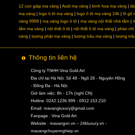
12 con giáp mạ vàng
Audi mạ vàng
bình hoa mạ vàng
dị
mạ vàng
logo ô tô mạ vàng
logo ô tô mạ vàng 24k
lô gô
vàng 9999
mạ vàng logo ô tô
mạ vàng nội thất nhà tắm
m
tắm mạ vàng
nội thất ô tô
nội thất ô tô mạ vàng
phào chỉ
vàng
tượng phật mạ vàng
tượng trâu mạ vàng
tượng trâ
Thông tin liên hệ
Công ty TNHH Vina Gold Art
Địa chỉ tại Hà Nội: Số 48 - Ngõ 26 - Nguyên Hồng
- Đống Đa - Hà Nội.
Giờ làm việc: 8h - 17h (nghỉ CN)
Hotline: 0242.1236.999 - 0912.153.210
Email:
mavangluxury@gmail.com
Fanpage : Vina Gold Art
Website : mavangvn.vn – 24kluxury.vn -
mavangchuyennghiep.vn