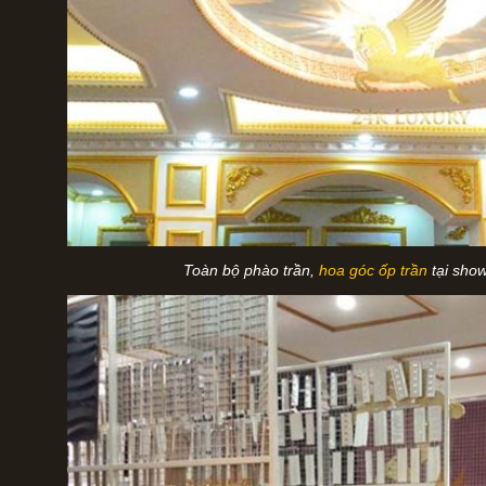
Toàn bộ phào trần,
hoa góc ốp trần
tại sh