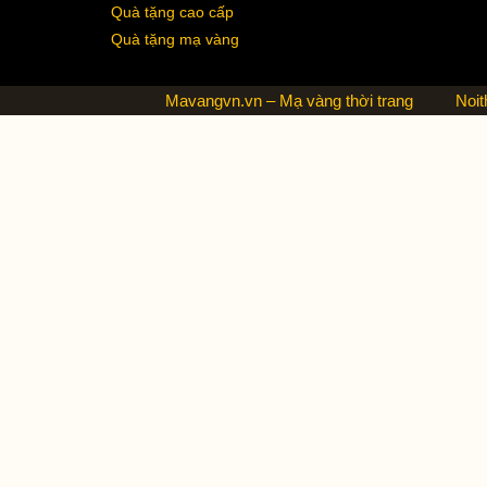
Quà tặng cao cấp
Quà tặng mạ vàng
Mavangvn.vn – Mạ vàng thời trang
Noit