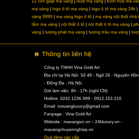
12 con giáp mạ vàng
Audi mạ vàng
bình hoa mạ và
mạ vàng
logo ô tô mạ vàng
logo ô tô mạ vàng 24k
vàng 9999
mạ vàng logo ô tô
mạ vàng nội thất nhà
tắm mạ vàng
nội thất ô tô
nội thất ô tô mạ vàng
ph
vàng
tượng phật mạ vàng
tượng trâu mạ vàng
tượ
Thông tin liên hệ
Công ty TNHH Vina Gold Art
Địa chỉ tại Hà Nội: Số 48 - Ngõ 26 - Nguyên Hồ
- Đống Đa - Hà Nội.
Giờ làm việc: 8h - 17h (nghỉ CN)
Hotline: 0242.1236.999 - 0912.153.210
Email:
mavangluxury@gmail.com
Fanpage : Vina Gold Art
Website : mavangvn.vn – 24kluxury.vn -
mavangchuyennghiep.vn
Quà tặng cao cấp