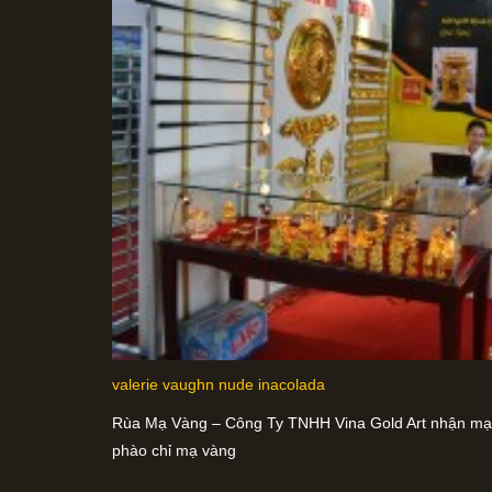
valerie vaughn nude inacolada
Rùa Mạ Vàng – Công Ty TNHH Vina Gold Art nhận mạ vàn
phào chỉ mạ vàng