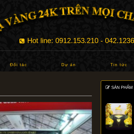
Hot line: 0912.153.210 - 042.123
Đối tác
Dự án
Tin tức
SẢN PHẨM 