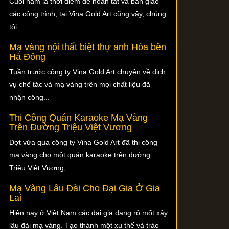
Cuối năm là thời điểm để hoàn tất và bàn giao
các công trình, tại Vina Gold Art cũng vậy, chúng
tôi...
Mạ vàng nội thất biệt thự anh Hòa bên
Hà Đông
Tuần trước công ty Vina Gold Art chuyên về dịch
vụ chế tác và mạ vàng trên mọi chất liệu đã
nhận công...
Thi Công Quán Karaoke Mạ Vàng
Trên Đường Triệu Việt Vương
Đợt vừa qua công ty Vina Gold Art đã thi công
mạ vàng cho một quán karaoke trên đường
Triệu Việt Vương,...
Mạ Vàng Lâu Đài Cho Đại Gia Ở Gia
Lai
Hiện nay ở Việt Nam các đại gia đang rộ mốt xây
lâu đài mạ vàng. Tạo thành một xu thế và trào