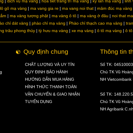
ng
dịch vụ mạ vàng
họa tiết trang trí mạ vàng
kỳ lân mạ vàng
linh
lô gô mạ vàng
ma vang gia re
ma vang noi that
mâm đúc mạ vàng
 tắm
mạ vàng tượng phật
mạ vàng ô tô
mạ vàng ở đâu
noi that m
ào chỉ dát vàng
phào chỉ mạ vàng
Phào chỉ thạch cao mạ vàng
tra
ng trâu phong thủy
tỳ hưu mạ vàng
xe mạ vàng
ô tô mạ vàng
ô t
Quy định chung
Thông tin t
CHẤT LƯỢNG VÀ UY TÍN
Số TK: 0451000
ng
QUY ĐỊNH BẢO HÀNH
Chủ TK Vũ Hoàn
HƯỚNG DẪN MUA HÀNG
NH Vietcombank
HÌNH THỨC THANH TOÁN
VẬN CHUYỂN & GIAO NHẬN
Số TK: 148.220.
TUYỂN DỤNG
Chủ TK Vũ Hoàn
NH Agribank C.n