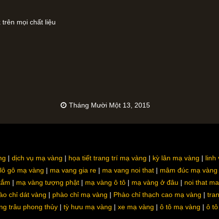
 trên mọi chất liệu
Tháng Mười Một 13, 2015
ng
dịch vụ mạ vàng
họa tiết trang trí mạ vàng
kỳ lân mạ vàng
linh
lô gô mạ vàng
ma vang gia re
ma vang noi that
mâm đúc mạ vàng
 tắm
mạ vàng tượng phật
mạ vàng ô tô
mạ vàng ở đâu
noi that m
ào chỉ dát vàng
phào chỉ mạ vàng
Phào chỉ thạch cao mạ vàng
tra
ng trâu phong thủy
tỳ hưu mạ vàng
xe mạ vàng
ô tô mạ vàng
ô t