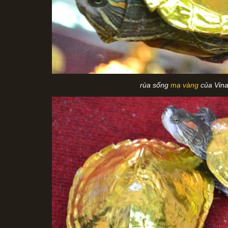
rùa sống
mạ vàng
của Vina