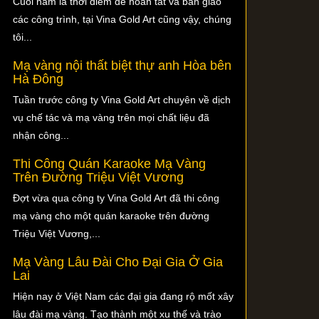
Cuối năm là thời điểm để hoàn tất và bàn giao
các công trình, tại Vina Gold Art cũng vậy, chúng
tôi...
Mạ vàng nội thất biệt thự anh Hòa bên
Hà Đông
Tuần trước công ty Vina Gold Art chuyên về dịch
vụ chế tác và mạ vàng trên mọi chất liệu đã
nhận công...
Thi Công Quán Karaoke Mạ Vàng
Trên Đường Triệu Việt Vương
Đợt vừa qua công ty Vina Gold Art đã thi công
mạ vàng cho một quán karaoke trên đường
Triệu Việt Vương,...
Mạ Vàng Lâu Đài Cho Đại Gia Ở Gia
Lai
Hiện nay ở Việt Nam các đại gia đang rộ mốt xây
lâu đài mạ vàng. Tạo thành một xu thế và trào