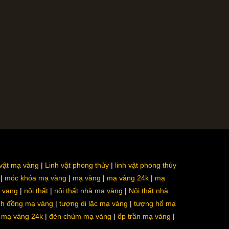
 vật mạ vàng
Linh vật phong thủy
linh vật phong thủy
móc khóa mạ vàng
mạ vàng
mạ vàng 24k
mạ
a vang
nội thất
nội thất nhà mạ vàng
Nội thất nhà
nh đồng mạ vàng
tượng di lặc mạ vàng
tượng hổ mạ
ô mạ vàng 24k
đèn chùm mạ vàng
ốp trần mạ vàng