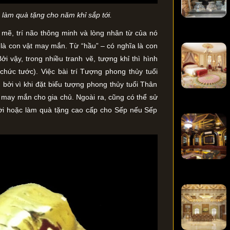
p làm quà tặng cho năm khỉ sắp tới.
 mẽ, trí não thông minh và lòng nhân từ của nó
 là con vật may mắn. Từ “hầu” – có nghĩa là con
i vậy, trong nhiều tranh vẽ, tượng khỉ thì hình
hức tước). Việc bài trí Tượng phong thủy tuổi
ởi vì khi đặt biểu tượng phong thủy tuổi Thân
à may mắn cho gia chủ. Ngoài ra, cũng có thể sử
ười hoặc làm quà tặng cao cấp cho Sếp nếu Sếp