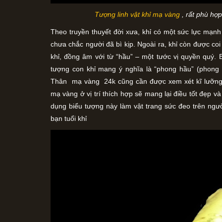
Tượng linh vật khỉ mạ vàng
, rất phù hợ
Theo truyền thuyết đời xưa, khỉ có một sức lực mạnh
chưa chắc người đã bì kịp. Ngoài ra, khỉ còn được coi
khỉ, đồng âm với từ “hầu” – một tước vị quyền quý. Bở
tượng con khỉ mang ý nghĩa là “phong hầu” (phong c
Thân mạ vàng 24k cũng cần được xem xét kĩ lưỡng b
mạ vàng ở vị trí thích hợp sẽ mang lại điều tốt đẹp v
dụng biểu tượng này làm vật trang sức đeo trên ng
bạn tuổi khỉ