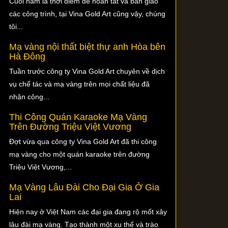
Cuối năm là thời điểm để hoàn tất và bàn giao
các công trình, tại Vina Gold Art cũng vậy, chúng
tôi...
Mạ vàng nội thất biệt thự anh Hòa bên
Hà Đông
Tuần trước công ty Vina Gold Art chuyên về dịch
vụ chế tác và mạ vàng trên mọi chất liệu đã
nhận công...
Thi Công Quán Karaoke Mạ Vàng
Trên Đường Triệu Việt Vương
Đợt vừa qua công ty Vina Gold Art đã thi công
mạ vàng cho một quán karaoke trên đường
Triệu Việt Vương,...
Mạ Vàng Lâu Đài Cho Đại Gia Ở Gia
Lai
Hiện nay ở Việt Nam các đại gia đang rộ mốt xây
lâu đài mạ vàng. Tạo thành một xu thế và trào