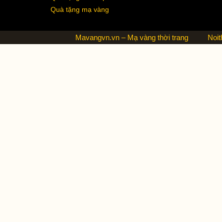
Quà tặng mạ vàng
Mavangvn.vn – Mạ vàng thời trang
Noit