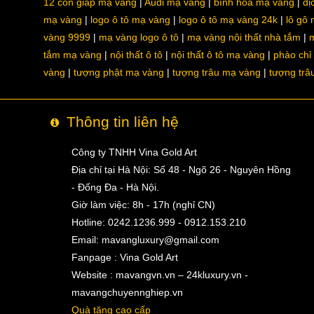
12 con giáp mạ vàng
Audi mạ vàng
bình hoa mạ vàng
dị
mạ vàng
logo ô tô mạ vàng
logo ô tô mạ vàng 24k
lô gô
vàng 9999
mạ vàng logo ô tô
mạ vàng nội thất nhà tắm
m
tắm mạ vàng
nội thất ô tô
nội thất ô tô mạ vàng
phào chỉ
vàng
tượng phật mạ vàng
tượng trâu mạ vàng
tượng trâ
Thông tin liên hệ
Công ty TNHH Vina Gold Art
Địa chỉ tại Hà Nội: Số 48 - Ngõ 26 - Nguyên Hồng
- Đống Đa - Hà Nội.
Giờ làm việc: 8h - 17h (nghỉ CN)
Hotline: 0242.1236.999 - 0912.153.210
Email:
mavangluxury@gmail.com
Fanpage : Vina Gold Art
Website : mavangvn.vn – 24kluxury.vn -
mavangchuyennghiep.vn
Quà tặng cao cấp