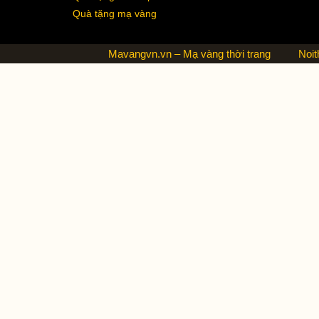
Quà tặng mạ vàng
Mavangvn.vn – Mạ vàng thời trang
Noit