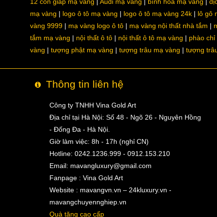
12 con giáp mạ vàng
Audi mạ vàng
bình hoa mạ vàng
dị
mạ vàng
logo ô tô mạ vàng
logo ô tô mạ vàng 24k
lô gô
vàng 9999
mạ vàng logo ô tô
mạ vàng nội thất nhà tắm
m
tắm mạ vàng
nội thất ô tô
nội thất ô tô mạ vàng
phào chỉ
vàng
tượng phật mạ vàng
tượng trâu mạ vàng
tượng trâ
Thông tin liên hệ
Công ty TNHH Vina Gold Art
Địa chỉ tại Hà Nội: Số 48 - Ngõ 26 - Nguyên Hồng
- Đống Đa - Hà Nội.
Giờ làm việc: 8h - 17h (nghỉ CN)
Hotline: 0242.1236.999 - 0912.153.210
Email:
mavangluxury@gmail.com
Fanpage : Vina Gold Art
Website : mavangvn.vn – 24kluxury.vn -
mavangchuyennghiep.vn
Quà tặng cao cấp