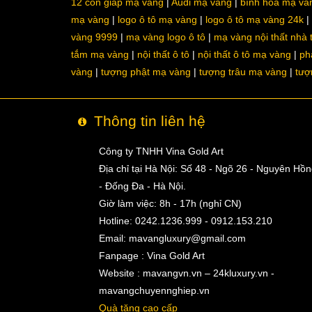
12 con giáp mạ vàng
Audi mạ vàng
bình hoa mạ và
mạ vàng
logo ô tô mạ vàng
logo ô tô mạ vàng 24k
vàng 9999
mạ vàng logo ô tô
mạ vàng nội thất nhà
tắm mạ vàng
nội thất ô tô
nội thất ô tô mạ vàng
ph
vàng
tượng phật mạ vàng
tượng trâu mạ vàng
tượ
Thông tin liên hệ
Công ty TNHH Vina Gold Art
Địa chỉ tại Hà Nội: Số 48 - Ngõ 26 - Nguyên Hồ
- Đống Đa - Hà Nội.
Giờ làm việc: 8h - 17h (nghỉ CN)
Hotline: 0242.1236.999 - 0912.153.210
Email:
mavangluxury@gmail.com
Fanpage : Vina Gold Art
Website : mavangvn.vn – 24kluxury.vn -
mavangchuyennghiep.vn
Quà tặng cao cấp