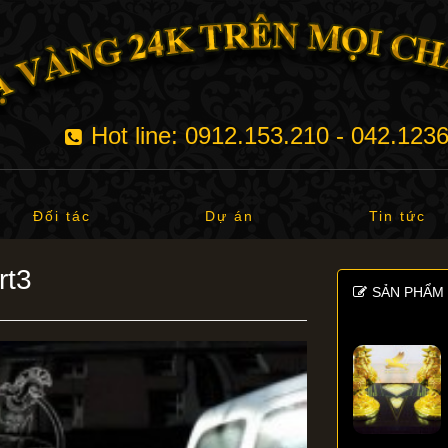
Hot line: 0912.153.210 - 042.123
Đối tác
Dự án
Tin tức
rt3
SẢN PHẨM 