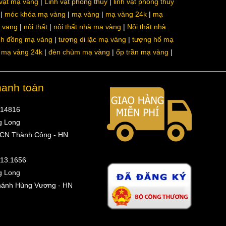
 vật mạ vàng
Linh vật phong thủy
linh vật phong thủy
móc khóa mạ vàng
mạ vàng
mạ vàng 24k
mạ
a vang
nội thất
nội thất nhà mạ vàng
Nội thất nhà
nh đồng mạ vàng
tượng di lặc mạ vàng
tượng hổ mạ
ô mạ vàng 24k
đèn chùm mạ vàng
ốp trần mạ vàng
hanh toán
314816
g Long
 CN Thành Công - HN
513.1656
g Long
hánh Hùng Vương - HN