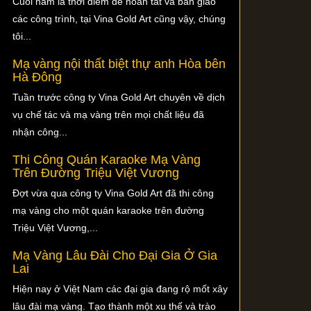
Cuối năm là thời điểm để hoàn tất và bàn giao
các công trình, tại Vina Gold Art cũng vậy, chúng
tôi...
Mạ vàng nội thất biệt thự anh Hòa bên
Hà Đông
Tuần trước công ty Vina Gold Art chuyên về dịch
vụ chế tác và mạ vàng trên mọi chất liệu đã
nhận công...
Thi Công Quán Karaoke Mạ Vàng
Trên Đường Triệu Việt Vương
Đợt vừa qua công ty Vina Gold Art đã thi công
mạ vàng cho một quán karaoke trên đường
Triệu Việt Vương,...
Mạ Vàng Lâu Đài Cho Đại Gia Ở Gia
Lai
Hiện nay ở Việt Nam các đại gia đang rộ mốt xây
lâu đài mạ vàng. Tạo thành một xu thế và trào