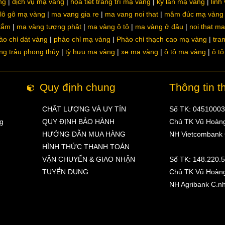
ng
dịch vụ mạ vàng
họa tiết trang trí mạ vàng
kỳ lân mạ vàng
linh
lô gô mạ vàng
ma vang gia re
ma vang noi that
mâm đúc mạ vàng
 tắm
mạ vàng tượng phật
mạ vàng ô tô
mạ vàng ở đâu
noi that m
ào chỉ dát vàng
phào chỉ mạ vàng
Phào chỉ thạch cao mạ vàng
tra
ng trâu phong thủy
tỳ hưu mạ vàng
xe mạ vàng
ô tô mạ vàng
ô t
Quy định chung
Thông tin t
CHẤT LƯỢNG VÀ UY TÍN
Số TK: 0451000
ng
QUY ĐỊNH BẢO HÀNH
Chủ TK Vũ Hoàn
HƯỚNG DẪN MUA HÀNG
NH Vietcombank
HÌNH THỨC THANH TOÁN
VẬN CHUYỂN & GIAO NHẬN
Số TK: 148.220.
TUYỂN DỤNG
Chủ TK Vũ Hoàn
NH Agribank C.n