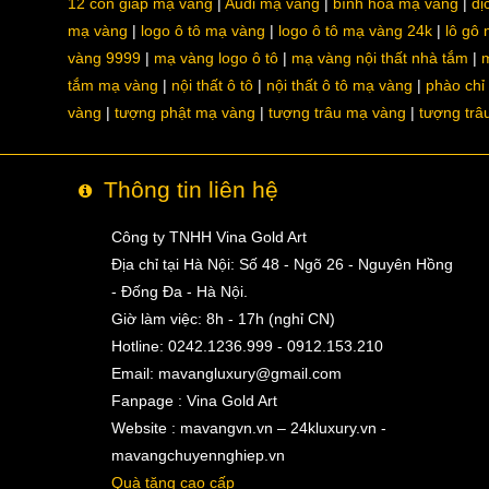
12 con giáp mạ vàng
Audi mạ vàng
bình hoa mạ vàng
dị
mạ vàng
logo ô tô mạ vàng
logo ô tô mạ vàng 24k
lô gô
vàng 9999
mạ vàng logo ô tô
mạ vàng nội thất nhà tắm
m
tắm mạ vàng
nội thất ô tô
nội thất ô tô mạ vàng
phào chỉ
vàng
tượng phật mạ vàng
tượng trâu mạ vàng
tượng trâ
Thông tin liên hệ
Công ty TNHH Vina Gold Art
Địa chỉ tại Hà Nội: Số 48 - Ngõ 26 - Nguyên Hồng
- Đống Đa - Hà Nội.
Giờ làm việc: 8h - 17h (nghỉ CN)
Hotline: 0242.1236.999 - 0912.153.210
Email:
mavangluxury@gmail.com
Fanpage : Vina Gold Art
Website : mavangvn.vn – 24kluxury.vn -
mavangchuyennghiep.vn
Quà tặng cao cấp