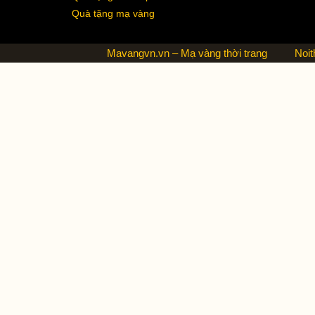
Quà tặng mạ vàng
Mavangvn.vn – Mạ vàng thời trang
Noit