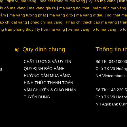
ng
dịch vụ mạ vàng
họa tiết trang trí mạ vàng
kỳ lân mạ vàng
linh
lô gô mạ vàng
ma vang gia re
ma vang noi that
mâm đúc mạ vàng
 tắm
mạ vàng tượng phật
mạ vàng ô tô
mạ vàng ở đâu
noi that m
ào chỉ dát vàng
phào chỉ mạ vàng
Phào chỉ thạch cao mạ vàng
tra
ng trâu phong thủy
tỳ hưu mạ vàng
xe mạ vàng
ô tô mạ vàng
ô t
Quy định chung
Thông tin t
CHẤT LƯỢNG VÀ UY TÍN
Số TK: 0451000
ng
QUY ĐỊNH BẢO HÀNH
Chủ TK Vũ Hoàn
HƯỚNG DẪN MUA HÀNG
NH Vietcombank
HÌNH THỨC THANH TOÁN
VẬN CHUYỂN & GIAO NHẬN
Số TK: 148.220.
TUYỂN DỤNG
Chủ TK Vũ Hoàn
NH Agribank C.n