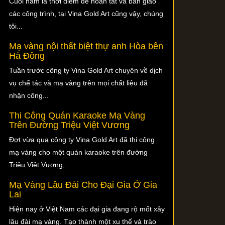
Cuối năm là thời điểm để hoàn tất và bàn giao
các công trình, tại Vina Gold Art cũng vậy, chúng
tôi...
Mạ vàng nội thất biệt thự anh Hòa bên
Hà Đông
Tuần trước công ty Vina Gold Art chuyên về dịch
vụ chế tác và mạ vàng trên mọi chất liệu đã
nhận công...
Thi Công Quán Karaoke Mạ Vàng
Trên Đường Triệu Việt Vương
Đợt vừa qua công ty Vina Gold Art đã thi công
mạ vàng cho một quán karaoke trên đường
Triệu Việt Vương,...
Mạ Vàng Lâu Đài Cho Đại Gia Ở Gia
Lai
Hiện nay ở Việt Nam các đại gia đang rộ mốt xây
lâu đài mạ vàng. Tạo thành một xu thế và trào