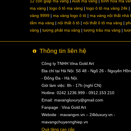
12 con giáp mạ vàng
Audi mạ vàng
bình hoa mạ và
mạ vàng
logo ô tô mạ vàng
logo ô tô mạ vàng 24k
vàng 9999
mạ vàng logo ô tô
mạ vàng nội thất nhà
tắm mạ vàng
nội thất ô tô
nội thất ô tô mạ vàng
ph
vàng
tượng phật mạ vàng
tượng trâu mạ vàng
tượ
Thông tin liên hệ
Công ty TNHH Vina Gold Art
Địa chỉ tại Hà Nội: Số 48 - Ngõ 26 - Nguyên Hồ
- Đống Đa - Hà Nội.
Giờ làm việc: 8h - 17h (nghỉ CN)
Hotline: 0242.1236.999 - 0912.153.210
Email:
mavangluxury@gmail.com
Fanpage : Vina Gold Art
Website : mavangvn.vn – 24kluxury.vn -
mavangchuyennghiep.vn
Quà tặng cao cấp