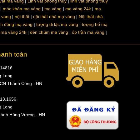
 vật mạ vàng
Linh vật phong thủy
linh vật phong thủy
móc khóa mạ vàng
mạ vàng
mạ vàng 24k
mạ
a vang
nội thất
nội thất nhà mạ vàng
Nội thất nhà
nh đồng mạ vàng
tượng di lặc mạ vàng
tượng hổ mạ
ô mạ vàng 24k
đèn chùm mạ vàng
ốp trần mạ vàng
hanh toán
314816
g Long
 CN Thành Công - HN
513.1656
g Long
hánh Hùng Vương - HN