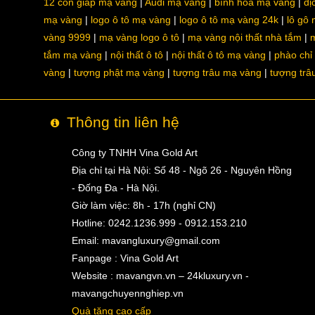
12 con giáp mạ vàng
Audi mạ vàng
bình hoa mạ vàng
dị
mạ vàng
logo ô tô mạ vàng
logo ô tô mạ vàng 24k
lô gô
vàng 9999
mạ vàng logo ô tô
mạ vàng nội thất nhà tắm
m
tắm mạ vàng
nội thất ô tô
nội thất ô tô mạ vàng
phào chỉ
vàng
tượng phật mạ vàng
tượng trâu mạ vàng
tượng trâ
Thông tin liên hệ
Công ty TNHH Vina Gold Art
Địa chỉ tại Hà Nội: Số 48 - Ngõ 26 - Nguyên Hồng
- Đống Đa - Hà Nội.
Giờ làm việc: 8h - 17h (nghỉ CN)
Hotline: 0242.1236.999 - 0912.153.210
Email:
mavangluxury@gmail.com
Fanpage : Vina Gold Art
Website : mavangvn.vn – 24kluxury.vn -
mavangchuyennghiep.vn
Quà tặng cao cấp