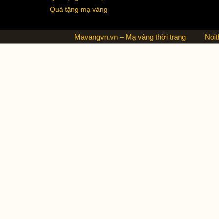
Quà tặng mạ vàng
Mavangvn.vn – Mạ vàng thời trang
Noit