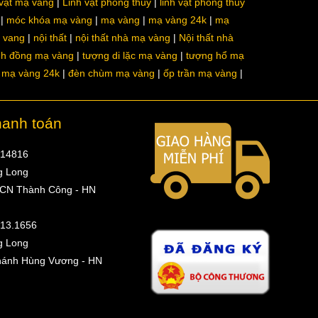
 vật mạ vàng
Linh vật phong thủy
linh vật phong thủy
móc khóa mạ vàng
mạ vàng
mạ vàng 24k
mạ
a vang
nội thất
nội thất nhà mạ vàng
Nội thất nhà
nh đồng mạ vàng
tượng di lặc mạ vàng
tượng hổ mạ
ô mạ vàng 24k
đèn chùm mạ vàng
ốp trần mạ vàng
hanh toán
314816
g Long
 CN Thành Công - HN
513.1656
g Long
hánh Hùng Vương - HN