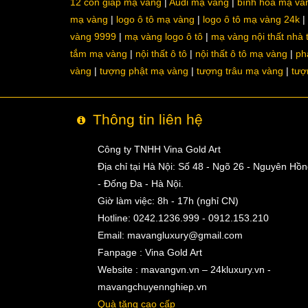
12 con giáp mạ vàng
Audi mạ vàng
bình hoa mạ và
mạ vàng
logo ô tô mạ vàng
logo ô tô mạ vàng 24k
vàng 9999
mạ vàng logo ô tô
mạ vàng nội thất nhà
tắm mạ vàng
nội thất ô tô
nội thất ô tô mạ vàng
ph
vàng
tượng phật mạ vàng
tượng trâu mạ vàng
tượ
Thông tin liên hệ
Công ty TNHH Vina Gold Art
Địa chỉ tại Hà Nội: Số 48 - Ngõ 26 - Nguyên Hồ
- Đống Đa - Hà Nội.
Giờ làm việc: 8h - 17h (nghỉ CN)
Hotline: 0242.1236.999 - 0912.153.210
Email:
mavangluxury@gmail.com
Fanpage : Vina Gold Art
Website : mavangvn.vn – 24kluxury.vn -
mavangchuyennghiep.vn
Quà tặng cao cấp