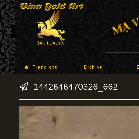
Trang chủ
Dịch vụ
1442646470326_662