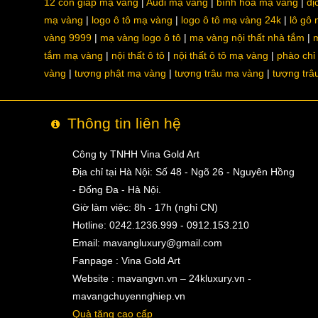
12 con giáp mạ vàng
Audi mạ vàng
bình hoa mạ vàng
dị
mạ vàng
logo ô tô mạ vàng
logo ô tô mạ vàng 24k
lô gô
vàng 9999
mạ vàng logo ô tô
mạ vàng nội thất nhà tắm
m
tắm mạ vàng
nội thất ô tô
nội thất ô tô mạ vàng
phào chỉ
vàng
tượng phật mạ vàng
tượng trâu mạ vàng
tượng trâ
Thông tin liên hệ
Công ty TNHH Vina Gold Art
Địa chỉ tại Hà Nội: Số 48 - Ngõ 26 - Nguyên Hồng
- Đống Đa - Hà Nội.
Giờ làm việc: 8h - 17h (nghỉ CN)
Hotline: 0242.1236.999 - 0912.153.210
Email:
mavangluxury@gmail.com
Fanpage : Vina Gold Art
Website : mavangvn.vn – 24kluxury.vn -
mavangchuyennghiep.vn
Quà tặng cao cấp