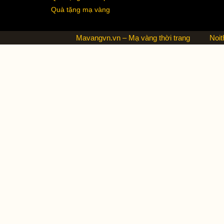
Quà tặng mạ vàng
Mavangvn.vn – Mạ vàng thời trang
Noit