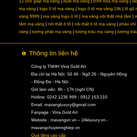
12 con giáp mạ vàng
Audi mạ vàng
bình hoa mạ vàng
dị
mạ vàng
logo ô tô mạ vàng
logo ô tô mạ vàng 24k
lô gô
vàng 9999
mạ vàng logo ô tô
mạ vàng nội thất nhà tắm
m
tắm mạ vàng
nội thất ô tô
nội thất ô tô mạ vàng
phào chỉ
vàng
tượng phật mạ vàng
tượng trâu mạ vàng
tượng trâ
Thông tin liên hệ
Công ty TNHH Vina Gold Art
Địa chỉ tại Hà Nội: Số 48 - Ngõ 26 - Nguyên Hồng
- Đống Đa - Hà Nội.
Giờ làm việc: 8h - 17h (nghỉ CN)
Hotline: 0242.1236.999 - 0912.153.210
Email:
mavangluxury@gmail.com
Fanpage : Vina Gold Art
Website : mavangvn.vn – 24kluxury.vn -
mavangchuyennghiep.vn
Quà tặng cao cấp