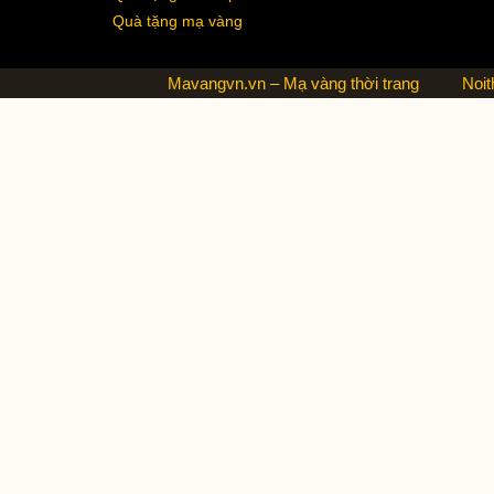
Quà tặng mạ vàng
Mavangvn.vn – Mạ vàng thời trang
Noit