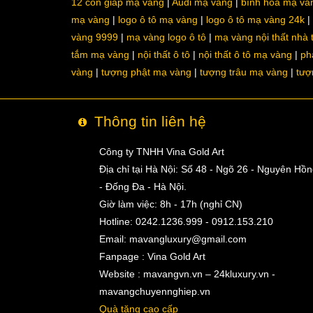
12 con giáp mạ vàng
Audi mạ vàng
bình hoa mạ và
mạ vàng
logo ô tô mạ vàng
logo ô tô mạ vàng 24k
vàng 9999
mạ vàng logo ô tô
mạ vàng nội thất nhà
tắm mạ vàng
nội thất ô tô
nội thất ô tô mạ vàng
ph
vàng
tượng phật mạ vàng
tượng trâu mạ vàng
tượ
Thông tin liên hệ
Công ty TNHH Vina Gold Art
Địa chỉ tại Hà Nội: Số 48 - Ngõ 26 - Nguyên Hồ
- Đống Đa - Hà Nội.
Giờ làm việc: 8h - 17h (nghỉ CN)
Hotline: 0242.1236.999 - 0912.153.210
Email:
mavangluxury@gmail.com
Fanpage : Vina Gold Art
Website : mavangvn.vn – 24kluxury.vn -
mavangchuyennghiep.vn
Quà tặng cao cấp