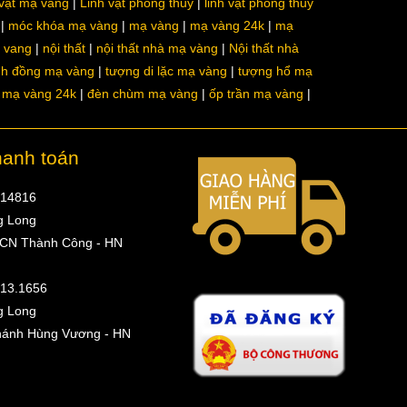
 vật mạ vàng
Linh vật phong thủy
linh vật phong thủy
móc khóa mạ vàng
mạ vàng
mạ vàng 24k
mạ
a vang
nội thất
nội thất nhà mạ vàng
Nội thất nhà
nh đồng mạ vàng
tượng di lặc mạ vàng
tượng hổ mạ
ô mạ vàng 24k
đèn chùm mạ vàng
ốp trần mạ vàng
hanh toán
314816
g Long
 CN Thành Công - HN
513.1656
g Long
hánh Hùng Vương - HN