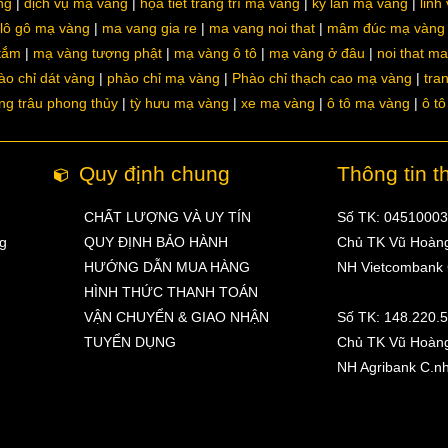
ng
dịch vụ mạ vàng
họa tiết trang trí mạ vàng
kỳ lân mạ vàng
linh
lô gô mạ vàng
ma vang gia re
ma vang noi that
mâm đúc mạ vàng
 tắm
mạ vàng tượng phật
mạ vàng ô tô
mạ vàng ở đâu
noi that m
ào chỉ dát vàng
phào chỉ mạ vàng
Phào chỉ thạch cao mạ vàng
tra
ng trâu phong thủy
tỳ hưu mạ vàng
xe mạ vàng
ô tô mạ vàng
ô t
Quy định chung
Thông tin t
CHẤT LƯỢNG VÀ UY TÍN
Số TK: 0451000
ng
QUY ĐỊNH BẢO HÀNH
Chủ TK Vũ Hoàn
HƯỚNG DẪN MUA HÀNG
NH Vietcombank
HÌNH THỨC THANH TOÁN
VẬN CHUYỂN & GIAO NHẬN
Số TK: 148.220.
TUYỂN DỤNG
Chủ TK Vũ Hoàn
NH Agribank C.n