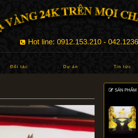
Hot line: 0912.153.210 - 042.123
Đối tác
Dự án
Tin tức
SẢN PHẨM 