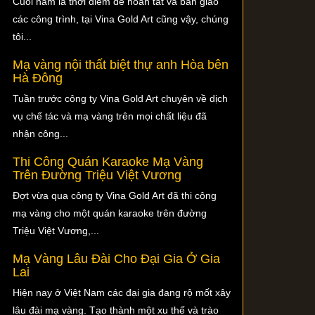
Cuối năm là thời điểm để hoàn tất và bàn giao
các công trình, tại Vina Gold Art cũng vậy, chúng
tôi...
Mạ vàng nội thất biệt thự anh Hòa bên
Hà Đông
Tuần trước công ty Vina Gold Art chuyên về dịch
vụ chế tác và mạ vàng trên mọi chất liệu đã
nhận công...
Thi Công Quán Karaoke Mạ Vàng
Trên Đường Triệu Việt Vương
Đợt vừa qua công ty Vina Gold Art đã thi công
mạ vàng cho một quán karaoke trên đường
Triệu Việt Vương,...
Mạ Vàng Lâu Đài Cho Đại Gia Ở Gia
Lai
Hiện nay ở Việt Nam các đại gia đang rộ mốt xây
lâu đài mạ vàng. Tạo thành một xu thế và trào