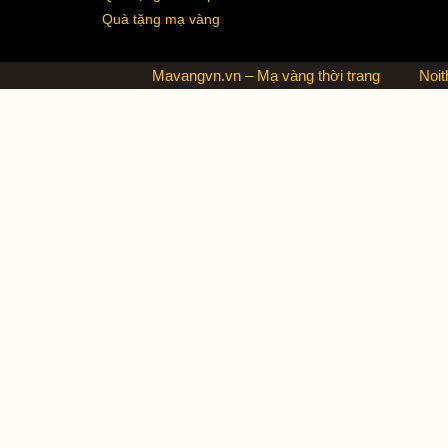
Quà tặng mạ vàng
Mavangvn.vn – Mạ vàng thời trang
Noit