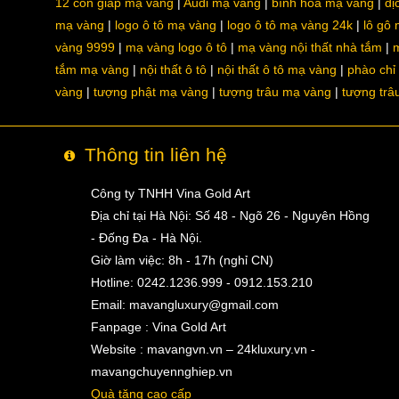
12 con giáp mạ vàng
Audi mạ vàng
bình hoa mạ vàng
dị
mạ vàng
logo ô tô mạ vàng
logo ô tô mạ vàng 24k
lô gô
vàng 9999
mạ vàng logo ô tô
mạ vàng nội thất nhà tắm
m
tắm mạ vàng
nội thất ô tô
nội thất ô tô mạ vàng
phào chỉ
vàng
tượng phật mạ vàng
tượng trâu mạ vàng
tượng trâ
Thông tin liên hệ
Công ty TNHH Vina Gold Art
Địa chỉ tại Hà Nội: Số 48 - Ngõ 26 - Nguyên Hồng
- Đống Đa - Hà Nội.
Giờ làm việc: 8h - 17h (nghỉ CN)
Hotline: 0242.1236.999 - 0912.153.210
Email:
mavangluxury@gmail.com
Fanpage : Vina Gold Art
Website : mavangvn.vn – 24kluxury.vn -
mavangchuyennghiep.vn
Quà tặng cao cấp