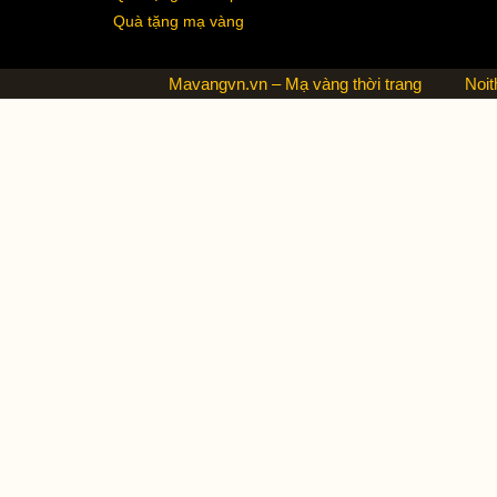
Quà tặng mạ vàng
Mavangvn.vn – Mạ vàng thời trang
Noit