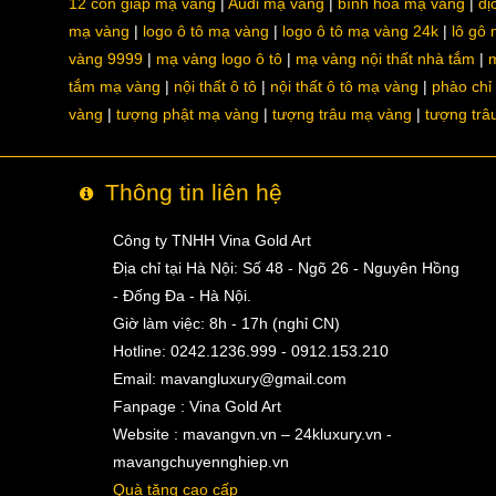
12 con giáp mạ vàng
Audi mạ vàng
bình hoa mạ vàng
dị
mạ vàng
logo ô tô mạ vàng
logo ô tô mạ vàng 24k
lô gô
vàng 9999
mạ vàng logo ô tô
mạ vàng nội thất nhà tắm
m
tắm mạ vàng
nội thất ô tô
nội thất ô tô mạ vàng
phào chỉ
vàng
tượng phật mạ vàng
tượng trâu mạ vàng
tượng trâ
Thông tin liên hệ
Công ty TNHH Vina Gold Art
Địa chỉ tại Hà Nội: Số 48 - Ngõ 26 - Nguyên Hồng
- Đống Đa - Hà Nội.
Giờ làm việc: 8h - 17h (nghỉ CN)
Hotline: 0242.1236.999 - 0912.153.210
Email:
mavangluxury@gmail.com
Fanpage : Vina Gold Art
Website : mavangvn.vn – 24kluxury.vn -
mavangchuyennghiep.vn
Quà tặng cao cấp