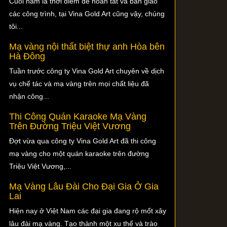
Cuối năm là thời điểm để hoàn tất và bàn giao
các công trình, tại Vina Gold Art cũng vậy, chúng
tôi...
Mạ vàng nội thất biệt thự anh Hòa bên
Hà Đông
Tuần trước công ty Vina Gold Art chuyên về dịch
vụ chế tác và mạ vàng trên mọi chất liệu đã
nhận công...
Thi Công Quán Karaoke Mạ Vàng
Trên Đường Triệu Việt Vương
Đợt vừa qua công ty Vina Gold Art đã thi công
mạ vàng cho một quán karaoke trên đường
Triệu Việt Vương,...
Mạ Vàng Lâu Đài Cho Đại Gia Ở Gia
Lai
Hiện nay ở Việt Nam các đại gia đang rộ mốt xây
lâu đài mạ vàng. Tạo thành một xu thế và trào