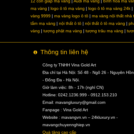
12 con giáp mạ vàng
Audi mạ vàng
bình hoa mạ và
mạ vàng
logo ô tô mạ vàng
logo ô tô mạ vàng 24k
vàng 9999
mạ vàng logo ô tô
mạ vàng nội thất nhà
tắm mạ vàng
nội thất ô tô
nội thất ô tô mạ vàng
ph
vàng
tượng phật mạ vàng
tượng trâu mạ vàng
tượ
Thông tin liên hệ
Công ty TNHH Vina Gold Art
Địa chỉ tại Hà Nội: Số 48 - Ngõ 26 - Nguyên Hồ
- Đống Đa - Hà Nội.
Giờ làm việc: 8h - 17h (nghỉ CN)
Hotline: 0242.1236.999 - 0912.153.210
Email:
mavangluxury@gmail.com
Fanpage : Vina Gold Art
Website : mavangvn.vn – 24kluxury.vn -
mavangchuyennghiep.vn
Quà tặng cao cấp