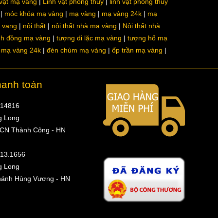
 vật mạ vàng
Linh vật phong thủy
linh vật phong thủy
móc khóa mạ vàng
mạ vàng
mạ vàng 24k
mạ
a vang
nội thất
nội thất nhà mạ vàng
Nội thất nhà
nh đồng mạ vàng
tượng di lặc mạ vàng
tượng hổ mạ
ô mạ vàng 24k
đèn chùm mạ vàng
ốp trần mạ vàng
hanh toán
314816
g Long
 CN Thành Công - HN
513.1656
g Long
hánh Hùng Vương - HN