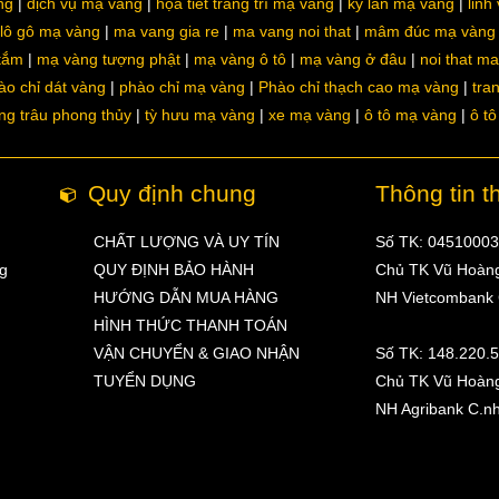
ng
dịch vụ mạ vàng
họa tiết trang trí mạ vàng
kỳ lân mạ vàng
linh
lô gô mạ vàng
ma vang gia re
ma vang noi that
mâm đúc mạ vàng
 tắm
mạ vàng tượng phật
mạ vàng ô tô
mạ vàng ở đâu
noi that m
ào chỉ dát vàng
phào chỉ mạ vàng
Phào chỉ thạch cao mạ vàng
tra
ng trâu phong thủy
tỳ hưu mạ vàng
xe mạ vàng
ô tô mạ vàng
ô t
Quy định chung
Thông tin t
CHẤT LƯỢNG VÀ UY TÍN
Số TK: 0451000
ng
QUY ĐỊNH BẢO HÀNH
Chủ TK Vũ Hoàn
HƯỚNG DẪN MUA HÀNG
NH Vietcombank
HÌNH THỨC THANH TOÁN
VẬN CHUYỂN & GIAO NHẬN
Số TK: 148.220.
TUYỂN DỤNG
Chủ TK Vũ Hoàn
NH Agribank C.n