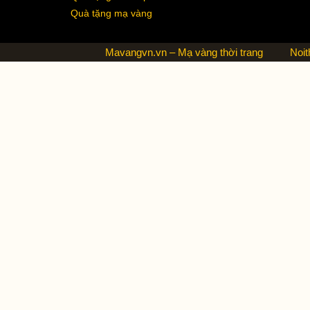
Quà tặng mạ vàng
Mavangvn.vn – Mạ vàng thời trang
Noit