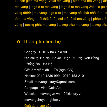
12 con giáp mạ vàng
Audi mạ vàng
bình hoa mạ vàng
dị
mạ vàng
logo ô tô mạ vàng
logo ô tô mạ vàng 24k
lô gô
vàng 9999
mạ vàng logo ô tô
mạ vàng nội thất nhà tắm
m
tắm mạ vàng
nội thất ô tô
nội thất ô tô mạ vàng
phào chỉ
vàng
tượng phật mạ vàng
tượng trâu mạ vàng
tượng trâ
Thông tin liên hệ
Công ty TNHH Vina Gold Art
Địa chỉ tại Hà Nội: Số 48 - Ngõ 26 - Nguyên Hồng
- Đống Đa - Hà Nội.
Giờ làm việc: 8h - 17h (nghỉ CN)
Hotline: 0242.1236.999 - 0912.153.210
Email:
mavangluxury@gmail.com
Fanpage : Vina Gold Art
Website : mavangvn.vn – 24kluxury.vn -
mavangchuyennghiep.vn
Quà tặng cao cấp