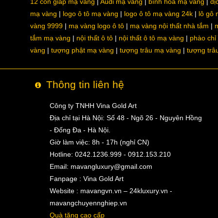
12 con giáp mạ vàng
Audi mạ vàng
bình hoa mạ vàng
dị
mạ vàng
logo ô tô mạ vàng
logo ô tô mạ vàng 24k
lô gô
vàng 9999
mạ vàng logo ô tô
mạ vàng nội thất nhà tắm
m
tắm mạ vàng
nội thất ô tô
nội thất ô tô mạ vàng
phào chỉ
vàng
tượng phật mạ vàng
tượng trâu mạ vàng
tượng trâ
Thông tin liên hệ
Công ty TNHH Vina Gold Art
Địa chỉ tại Hà Nội: Số 48 - Ngõ 26 - Nguyên Hồng
- Đống Đa - Hà Nội.
Giờ làm việc: 8h - 17h (nghỉ CN)
Hotline: 0242.1236.999 - 0912.153.210
Email:
mavangluxury@gmail.com
Fanpage : Vina Gold Art
Website : mavangvn.vn – 24kluxury.vn -
mavangchuyennghiep.vn
Quà tặng cao cấp