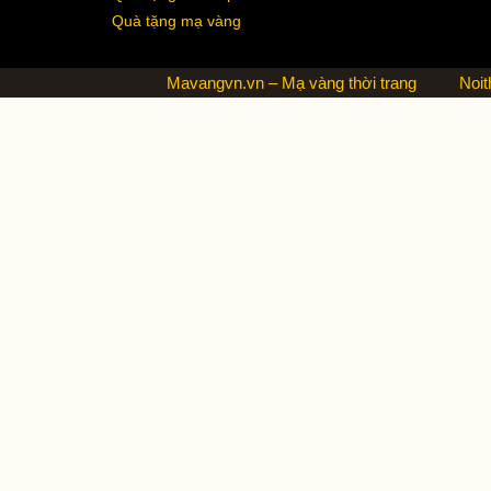
Quà tặng mạ vàng
Mavangvn.vn – Mạ vàng thời trang
Noit