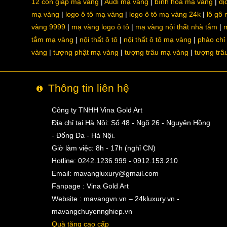
12 con giáp mạ vàng
Audi mạ vàng
bình hoa mạ vàng
dị
mạ vàng
logo ô tô mạ vàng
logo ô tô mạ vàng 24k
lô gô
vàng 9999
mạ vàng logo ô tô
mạ vàng nội thất nhà tắm
m
tắm mạ vàng
nội thất ô tô
nội thất ô tô mạ vàng
phào chỉ
vàng
tượng phật mạ vàng
tượng trâu mạ vàng
tượng trâ
Thông tin liên hệ
Công ty TNHH Vina Gold Art
Địa chỉ tại Hà Nội: Số 48 - Ngõ 26 - Nguyên Hồng
- Đống Đa - Hà Nội.
Giờ làm việc: 8h - 17h (nghỉ CN)
Hotline: 0242.1236.999 - 0912.153.210
Email:
mavangluxury@gmail.com
Fanpage : Vina Gold Art
Website : mavangvn.vn – 24kluxury.vn -
mavangchuyennghiep.vn
Quà tặng cao cấp