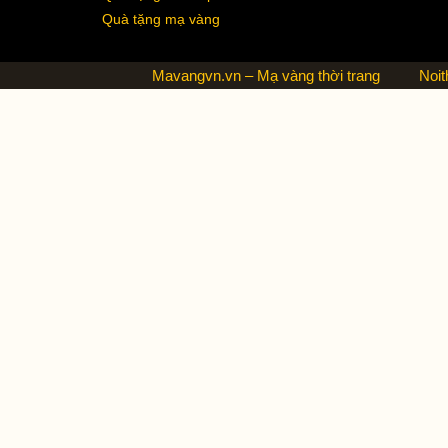
Quà tặng mạ vàng
Mavangvn.vn – Mạ vàng thời trang
Noit