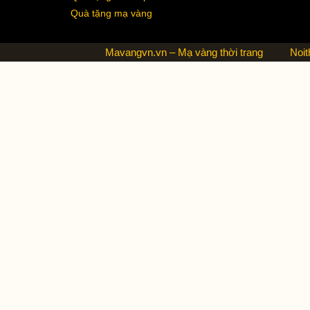
Quà tặng mạ vàng
Mavangvn.vn – Mạ vàng thời trang
Noit