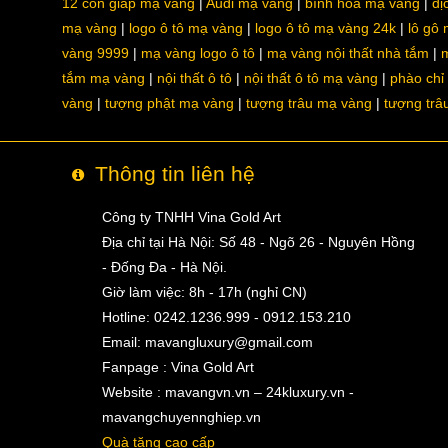
12 con giáp mạ vàng
Audi mạ vàng
bình hoa mạ vàng
dị
mạ vàng
logo ô tô mạ vàng
logo ô tô mạ vàng 24k
lô gô
vàng 9999
mạ vàng logo ô tô
mạ vàng nội thất nhà tắm
m
tắm mạ vàng
nội thất ô tô
nội thất ô tô mạ vàng
phào chỉ
vàng
tượng phật mạ vàng
tượng trâu mạ vàng
tượng trâ
Thông tin liên hệ
Công ty TNHH Vina Gold Art
Địa chỉ tại Hà Nội: Số 48 - Ngõ 26 - Nguyên Hồng
- Đống Đa - Hà Nội.
Giờ làm việc: 8h - 17h (nghỉ CN)
Hotline: 0242.1236.999 - 0912.153.210
Email:
mavangluxury@gmail.com
Fanpage : Vina Gold Art
Website : mavangvn.vn – 24kluxury.vn -
mavangchuyennghiep.vn
Quà tặng cao cấp