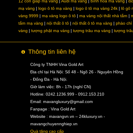
12 con giáp mạ vàng
Audi mạ vàng
bình hoa mạ vàng
dị
mạ vàng
logo ô tô mạ vàng
logo ô tô mạ vàng 24k
lô gô
vàng 9999
mạ vàng logo ô tô
mạ vàng nội thất nhà tắm
m
tắm mạ vàng
nội thất ô tô
nội thất ô tô mạ vàng
phào chỉ
vàng
tượng phật mạ vàng
tượng trâu mạ vàng
tượng trâ
Thông tin liên hệ
Công ty TNHH Vina Gold Art
Địa chỉ tại Hà Nội: Số 48 - Ngõ 26 - Nguyên Hồng
- Đống Đa - Hà Nội.
Giờ làm việc: 8h - 17h (nghỉ CN)
Hotline: 0242.1236.999 - 0912.153.210
Email:
mavangluxury@gmail.com
Fanpage : Vina Gold Art
Website : mavangvn.vn – 24kluxury.vn -
mavangchuyennghiep.vn
Quà tặng cao cấp