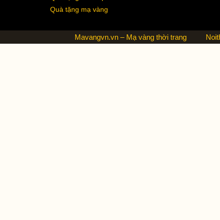
Quà tặng mạ vàng
Mavangvn.vn – Mạ vàng thời trang
Noit