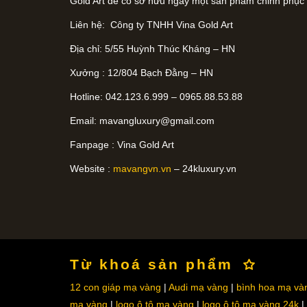
Gold Art để có sở hữu ngay một sản phẩm chinh phục
Liên hệ: Công ty TNHH Vina Gold Art
Địa chỉ: 5/55 Huỳnh Thúc Kháng – HN
Xưởng : 12/804 Bạch Đằng – HN
Hotline: 042.123.6.999 – 0965.88.53.88
Email:
mavangluxury@gmail.com
Fanpage : Vina Gold Art
Website :
mavangvn.vn
– 24kluxury.vn
Từ khoá sản phẩm
12 con giáp mạ vàng
Audi mạ vàng
bình hoa mạ và
mạ vàng
logo ô tô mạ vàng
logo ô tô mạ vàng 24k