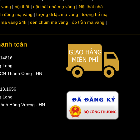
a vang
nội thất
nội thất nhà mạ vàng
Nội thất nhà
nh đồng mạ vàng
tượng di lặc mạ vàng
tượng hổ mạ
ô mạ vàng 24k
đèn chùm mạ vàng
ốp trần mạ vàng
hanh toán
314816
g Long
 CN Thành Công - HN
513.1656
g Long
hánh Hùng Vương - HN