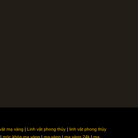
 vật mạ vàng
Linh vật phong thủy
linh vật phong thủy
móc khóa mạ vàng
mạ vàng
mạ vàng 24k
mạ