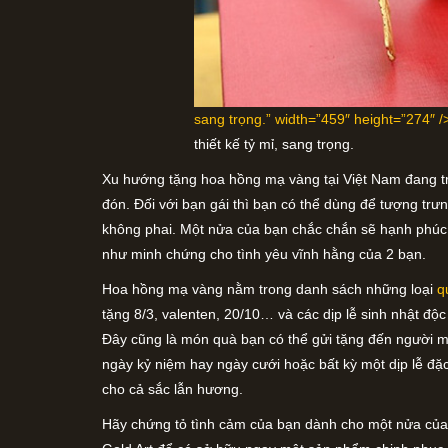
sang trọng.” width=”459″ height=”274″ 
thiết kế tỷ mỉ, sang trọng.
Xu hướng tặng hoa hồng mạ vàng tại Việt Nam đang t
đón. Đối với bạn gái thì bạn có thể dùng để tượng trư
không phai. Một nửa của bạn chắc chắn sẽ hạnh phúc
như minh chứng cho tình yêu vĩnh hằng của 2 bạn.
Hoa hồng mạ vàng nằm trong danh sách những loại
q
tặng 8/3, valenten, 20/10… và các dịp lễ sinh nhật đ
Đây cũng là món quà bạn có thể gửi tặng đến người m
ngày kỷ niệm hay ngày cưới hoặc bất kỳ một dịp lễ đặ
cho cả sắc lẫn hương.
Hãy chứng tỏ tình cảm của bạn dành cho một nửa của