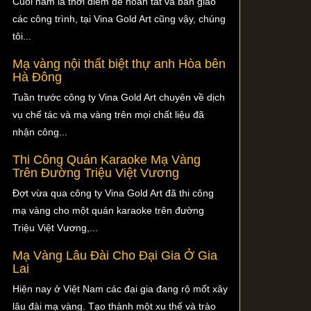
Cuối năm là thời điểm để hoàn tất và bàn giao
các công trình, tại Vina Gold Art cũng vậy, chúng
tôi...
Mạ vàng nội thất biệt thự anh Hòa bên
Hà Đông
Tuần trước công ty Vina Gold Art chuyên về dịch
vụ chế tác và mạ vàng trên mọi chất liệu đã
nhận công...
Thi Công Quán Karaoke Mạ Vàng
Trên Đường Triệu Việt Vương
Đợt vừa qua công ty Vina Gold Art đã thi công
mạ vàng cho một quán karaoke trên đường
Triệu Việt Vương,...
Mạ Vàng Lâu Đài Cho Đại Gia Ở Gia
Lai
Hiện nay ở Việt Nam các đại gia đang rộ mốt xây
lâu đài mạ vàng. Tạo thành một xu thế và trào