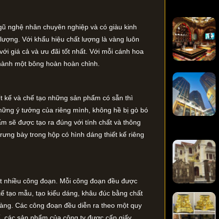
ngũ nghệ nhân chuyên nghiệp và có giàu kinh
ượng. Với khẩu hiệu chất lượng là vàng luôn
 giá cả và ưu đãi tốt nhất. Với mỗi cánh hoa
 thành một bông hoàn hoàn chỉnh.
iết kế và chế tạo những sản phẩm có sẵn thì
những ý tưởng của riêng mình, không hề bị gò bó
 sẽ được tạo ra đúng với tính chất và thông
ng bày trong hộp có hình dáng thiết kế riêng
rất nhiều công đoạn. Mỗi công đoạn đều được
kế tạo mẫu, tạo kiểu dáng, khâu đúc bằng chất
vàng. Các công đoạn đều diễn ra theo một quy
hế, các sản phẩm của công ty được cấp giấy