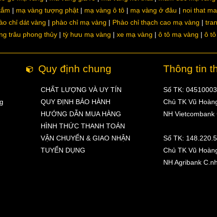
 tắm
mạ vàng tượng phật
mạ vàng ô tô
mạ vàng ở đâu
noi that m
ào chỉ dát vàng
phào chỉ mạ vàng
Phào chỉ thạch cao mạ vàng
tra
ng trâu phong thủy
tỳ hưu mạ vàng
xe mạ vàng
ô tô mạ vàng
ô t
Quy định chung
Thông tin t
CHẤT LƯỢNG VÀ UY TÍN
Số TK: 0451000
ng
QUY ĐỊNH BẢO HÀNH
Chủ TK Vũ Hoàn
HƯỚNG DẪN MUA HÀNG
NH Vietcombank
HÌNH THỨC THANH TOÁN
VẬN CHUYỂN & GIAO NHẬN
Số TK: 148.220.
TUYỂN DỤNG
Chủ TK Vũ Hoàn
NH Agribank C.n