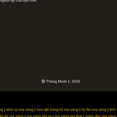
 người ấy của bạn nhé.
Tháng Mười 1, 2016
ng
dịch vụ mạ vàng
họa tiết trang trí mạ vàng
kỳ lân mạ vàng
linh
lô gô mạ vàng
ma vang gia re
ma vang noi that
mâm đúc mạ vàng