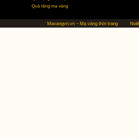
Quà tặng mạ vàng
Mavangvn.vn – Mạ vàng thời trang
Noit