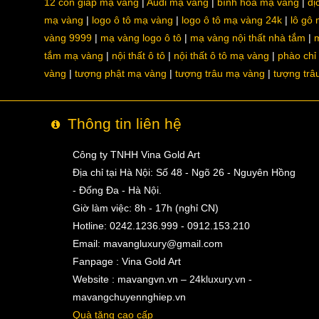
12 con giáp mạ vàng
Audi mạ vàng
bình hoa mạ vàng
dị
mạ vàng
logo ô tô mạ vàng
logo ô tô mạ vàng 24k
lô gô
vàng 9999
mạ vàng logo ô tô
mạ vàng nội thất nhà tắm
m
tắm mạ vàng
nội thất ô tô
nội thất ô tô mạ vàng
phào chỉ
vàng
tượng phật mạ vàng
tượng trâu mạ vàng
tượng trâ
Thông tin liên hệ
Công ty TNHH Vina Gold Art
Địa chỉ tại Hà Nội: Số 48 - Ngõ 26 - Nguyên Hồng
- Đống Đa - Hà Nội.
Giờ làm việc: 8h - 17h (nghỉ CN)
Hotline: 0242.1236.999 - 0912.153.210
Email:
mavangluxury@gmail.com
Fanpage : Vina Gold Art
Website : mavangvn.vn – 24kluxury.vn -
mavangchuyennghiep.vn
Quà tặng cao cấp