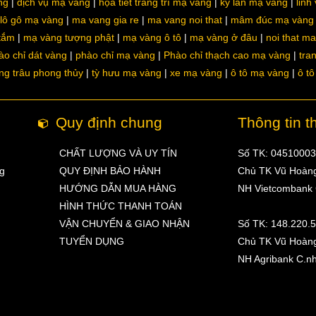
ng
dịch vụ mạ vàng
họa tiết trang trí mạ vàng
kỳ lân mạ vàng
linh
lô gô mạ vàng
ma vang gia re
ma vang noi that
mâm đúc mạ vàng
 tắm
mạ vàng tượng phật
mạ vàng ô tô
mạ vàng ở đâu
noi that m
ào chỉ dát vàng
phào chỉ mạ vàng
Phào chỉ thạch cao mạ vàng
tra
ng trâu phong thủy
tỳ hưu mạ vàng
xe mạ vàng
ô tô mạ vàng
ô t
Quy định chung
Thông tin t
CHẤT LƯỢNG VÀ UY TÍN
Số TK: 0451000
ng
QUY ĐỊNH BẢO HÀNH
Chủ TK Vũ Hoàn
HƯỚNG DẪN MUA HÀNG
NH Vietcombank
HÌNH THỨC THANH TOÁN
VẬN CHUYỂN & GIAO NHẬN
Số TK: 148.220.
TUYỂN DỤNG
Chủ TK Vũ Hoàn
NH Agribank C.n