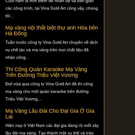
Cuối năm là thời điểm để hoàn tất và bàn giao
các công trình, tại Vina Gold Art cũng vậy, chúng
tôi...
Mạ vàng nội thất biệt thự anh Hòa bên
Hà Đông
Tuần trước công ty Vina Gold Art chuyên về dịch
vụ chế tác và mạ vàng trên mọi chất liệu đã
nhận công...
Thi Công Quán Karaoke Mạ Vàng
Trên Đường Triệu Việt Vương
Đợt vừa qua công ty Vina Gold Art đã thi công
mạ vàng cho một quán karaoke trên đường
Triệu Việt Vương,...
Mạ Vàng Lâu Đài Cho Đại Gia Ở Gia
Lai
Hiện nay ở Việt Nam các đại gia đang rộ mốt xây
lâu đài mạ vàng. Tạo thành một xu thế và trào