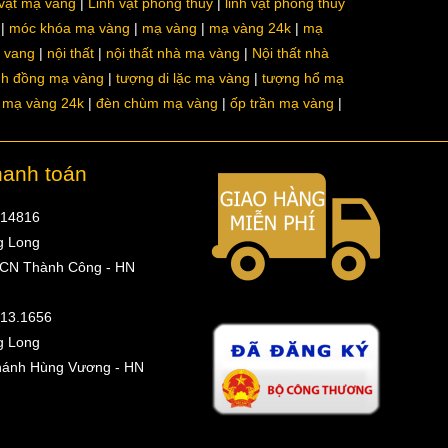
 vật mạ vàng
Linh vật phong thủy
linh vật phong thủy
móc khóa mạ vàng
mạ vàng
mạ vàng 24k
mạ
a vang
nội thất
nội thất nhà mạ vàng
Nội thất nhà
nh đồng mạ vàng
tượng di lặc mạ vàng
tượng hổ mạ
ô mạ vàng 24k
đèn chùm mạ vàng
ốp trần mạ vàng
hanh toán
314816
g Long
 CN Thành Công - HN
513.1656
g Long
hánh Hùng Vương - HN