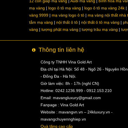
12 con giáp mạ vàng
Audi mạ vàng
bình hoa mạ và
mạ vàng
logo ô tô mạ vàng
logo ô tô mạ vàng 24k
vàng 9999
mạ vàng logo ô tô
mạ vàng nội thất nhà
tắm mạ vàng
nội thất ô tô
nội thất ô tô mạ vàng
ph
vàng
tượng phật mạ vàng
tượng trâu mạ vàng
tượ
Thông tin liên hệ
Công ty TNHH Vina Gold Art
Địa chỉ tại Hà Nội: Số 48 - Ngõ 26 - Nguyên Hồ
- Đống Đa - Hà Nội.
Giờ làm việc: 8h - 17h (nghỉ CN)
Hotline: 0242.1236.999 - 0912.153.210
Email:
mavangluxury@gmail.com
Fanpage : Vina Gold Art
Website : mavangvn.vn – 24kluxury.vn -
mavangchuyennghiep.vn
Quà tặng cao cấp