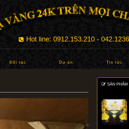
Hot line: 0912.153.210 - 042.123
Đối tác
Dự án
Tin tức
SẢN PHẨM 