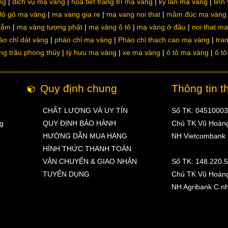
ng
dịch vụ mạ vàng
họa tiết trang trí mạ vàng
kỳ lân mạ vàng
linh
lô gô mạ vàng
ma vang gia re
ma vang noi that
mâm đúc mạ vàng
 tắm
mạ vàng tượng phật
mạ vàng ô tô
mạ vàng ở đâu
noi that m
ào chỉ dát vàng
phào chỉ mạ vàng
Phào chỉ thạch cao mạ vàng
tra
ng trâu phong thủy
tỳ hưu mạ vàng
xe mạ vàng
ô tô mạ vàng
ô t
Quy định chung
Thông tin t
CHẤT LƯỢNG VÀ UY TÍN
Số TK: 0451000
ng
QUY ĐỊNH BẢO HÀNH
Chủ TK Vũ Hoàn
HƯỚNG DẪN MUA HÀNG
NH Vietcombank
HÌNH THỨC THANH TOÁN
VẬN CHUYỂN & GIAO NHẬN
Số TK: 148.220.
TUYỂN DỤNG
Chủ TK Vũ Hoàn
NH Agribank C.n