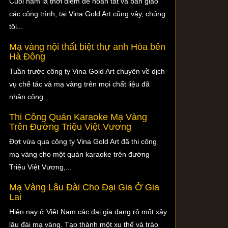
Cuối năm là thời điểm để hoàn tất và bàn giao
các công trình, tại Vina Gold Art cũng vậy, chúng
tôi...
Mạ vàng nội thất biệt thự anh Hòa bên
Hà Đông
Tuần trước công ty Vina Gold Art chuyên về dịch
vụ chế tác và mạ vàng trên mọi chất liệu đã
nhận công...
Thi Công Quán Karaoke Mạ Vàng
Trên Đường Triệu Việt Vương
Đợt vừa qua công ty Vina Gold Art đã thi công
mạ vàng cho một quán karaoke trên đường
Triệu Việt Vương,...
Mạ Vàng Lâu Đài Cho Đại Gia Ở Gia
Lai
Hiện nay ở Việt Nam các đại gia đang rộ mốt xây
lâu đài mạ vàng. Tạo thành một xu thế và trào