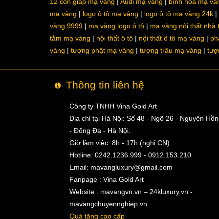
12 con giáp mạ vàng
Audi mạ vàng
bình hoa mạ và
mạ vàng
logo ô tô mạ vàng
logo ô tô mạ vàng 24k
vàng 9999
mạ vàng logo ô tô
mạ vàng nội thất nhà
tắm mạ vàng
nội thất ô tô
nội thất ô tô mạ vàng
ph
vàng
tượng phật mạ vàng
tượng trâu mạ vàng
tượ
Thông tin liên hệ
Công ty TNHH Vina Gold Art
Địa chỉ tại Hà Nội: Số 48 - Ngõ 26 - Nguyên Hồ
- Đống Đa - Hà Nội.
Giờ làm việc: 8h - 17h (nghỉ CN)
Hotline: 0242.1236.999 - 0912.153.210
Email:
mavangluxury@gmail.com
Fanpage : Vina Gold Art
Website : mavangvn.vn – 24kluxury.vn -
mavangchuyennghiep.vn
Quà tặng cao cấp