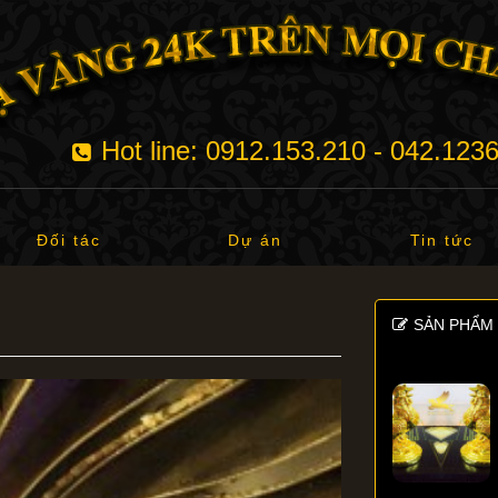
Hot line: 0912.153.210 - 042.123
Đối tác
Dự án
Tin tức
SẢN PHẨM 