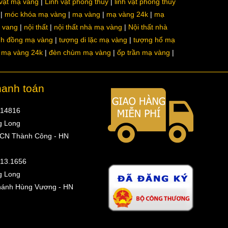
 vật mạ vàng
Linh vật phong thủy
linh vật phong thủy
móc khóa mạ vàng
mạ vàng
mạ vàng 24k
mạ
a vang
nội thất
nội thất nhà mạ vàng
Nội thất nhà
nh đồng mạ vàng
tượng di lặc mạ vàng
tượng hổ mạ
ô mạ vàng 24k
đèn chùm mạ vàng
ốp trần mạ vàng
hanh toán
314816
g Long
 CN Thành Công - HN
513.1656
g Long
hánh Hùng Vương - HN