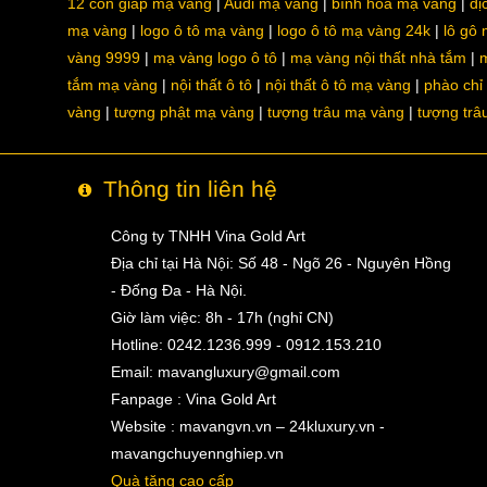
12 con giáp mạ vàng
Audi mạ vàng
bình hoa mạ vàng
dị
mạ vàng
logo ô tô mạ vàng
logo ô tô mạ vàng 24k
lô gô
vàng 9999
mạ vàng logo ô tô
mạ vàng nội thất nhà tắm
m
tắm mạ vàng
nội thất ô tô
nội thất ô tô mạ vàng
phào chỉ
vàng
tượng phật mạ vàng
tượng trâu mạ vàng
tượng trâ
Thông tin liên hệ
Công ty TNHH Vina Gold Art
Địa chỉ tại Hà Nội: Số 48 - Ngõ 26 - Nguyên Hồng
- Đống Đa - Hà Nội.
Giờ làm việc: 8h - 17h (nghỉ CN)
Hotline: 0242.1236.999 - 0912.153.210
Email:
mavangluxury@gmail.com
Fanpage : Vina Gold Art
Website : mavangvn.vn – 24kluxury.vn -
mavangchuyennghiep.vn
Quà tặng cao cấp