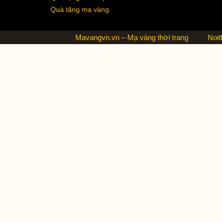
Quà tặng mạ vàng
Mavangvn.vn – Mạ vàng thời trang
Noit