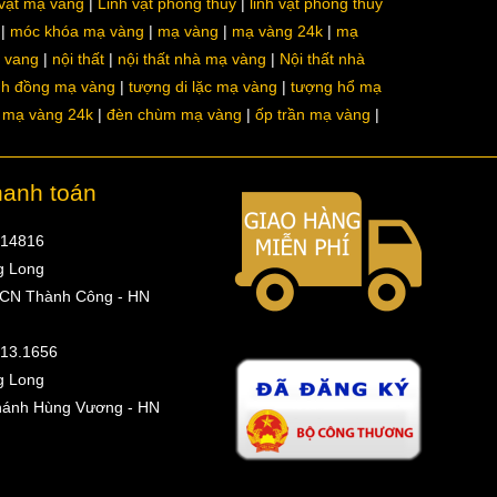
 vật mạ vàng
Linh vật phong thủy
linh vật phong thủy
móc khóa mạ vàng
mạ vàng
mạ vàng 24k
mạ
a vang
nội thất
nội thất nhà mạ vàng
Nội thất nhà
nh đồng mạ vàng
tượng di lặc mạ vàng
tượng hổ mạ
ô mạ vàng 24k
đèn chùm mạ vàng
ốp trần mạ vàng
hanh toán
314816
g Long
 CN Thành Công - HN
513.1656
g Long
hánh Hùng Vương - HN