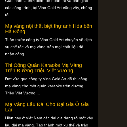
Cuối năm là thời điểm để hoàn tất và bàn giao
các công trình, tại Vina Gold Art cũng vậy, chúng
tôi...
Mạ vàng nội thất biệt thự anh Hòa bên
Hà Đông
Tuần trước công ty Vina Gold Art chuyên về dịch
vụ chế tác và mạ vàng trên mọi chất liệu đã
nhận công...
Thi Công Quán Karaoke Mạ Vàng
Trên Đường Triệu Việt Vương
Đợt vừa qua công ty Vina Gold Art đã thi công
mạ vàng cho một quán karaoke trên đường
Triệu Việt Vương,...
Mạ Vàng Lâu Đài Cho Đại Gia Ở Gia
Lai
Hiện nay ở Việt Nam các đại gia đang rộ mốt xây
lâu đài mạ vàng. Tạo thành một xu thế và trào