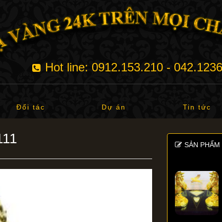
Hot line: 0912.153.210 - 042.123
Đối tác
Dự án
Tin tức
111
SẢN PHẨM 