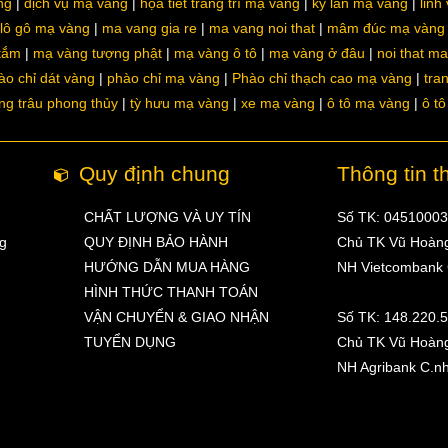
ng
dịch vụ mạ vàng
họa tiết trang trí mạ vàng
kỳ lân mạ vàng
linh
lô gô mạ vàng
ma vang gia re
ma vang noi that
mâm đúc mạ vàng
 tắm
mạ vàng tượng phật
mạ vàng ô tô
mạ vàng ở đâu
noi that m
ào chỉ dát vàng
phào chỉ mạ vàng
Phào chỉ thạch cao mạ vàng
tra
ng trâu phong thủy
tỳ hưu mạ vàng
xe mạ vàng
ô tô mạ vàng
ô t
Quy định chung
Thông tin t
CHẤT LƯỢNG VÀ UY TÍN
Số TK: 0451000
ng
QUY ĐỊNH BẢO HÀNH
Chủ TK Vũ Hoàn
HƯỚNG DẪN MUA HÀNG
NH Vietcombank
HÌNH THỨC THANH TOÁN
VẬN CHUYỂN & GIAO NHẬN
Số TK: 148.220.
TUYỂN DỤNG
Chủ TK Vũ Hoàn
NH Agribank C.n