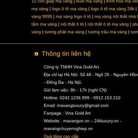
12 con giáp mạ vàng
Audi mạ vàng
bình hoa mạ và
mạ vàng
logo ô tô mạ vàng
logo ô tô mạ vàng 24k
vàng 9999
mạ vàng logo ô tô
mạ vàng nội thất nhà
tắm mạ vàng
nội thất ô tô
nội thất ô tô mạ vàng
ph
vàng
tượng phật mạ vàng
tượng trâu mạ vàng
tượ
Thông tin liên hệ
Công ty TNHH Vina Gold Art
Địa chỉ tại Hà Nội: Số 48 - Ngõ 26 - Nguyên Hồ
- Đống Đa - Hà Nội.
Giờ làm việc: 8h - 17h (nghỉ CN)
Hotline: 0242.1236.999 - 0912.153.210
Email:
mavangluxury@gmail.com
Fanpage : Vina Gold Art
Website : mavangvn.vn – 24kluxury.vn -
mavangchuyennghiep.vn
Quà tặng cao cấp