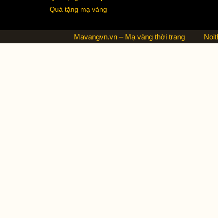
Quà tặng mạ vàng
Mavangvn.vn – Mạ vàng thời trang
Noit