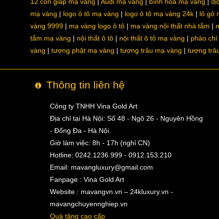
12 con giáp mạ vàng
Audi mạ vàng
bình hoa mạ vàng
dị
mạ vàng
logo ô tô mạ vàng
logo ô tô mạ vàng 24k
lô gô
vàng 9999
mạ vàng logo ô tô
mạ vàng nội thất nhà tắm
m
tắm mạ vàng
nội thất ô tô
nội thất ô tô mạ vàng
phào chỉ
vàng
tượng phật mạ vàng
tượng trâu mạ vàng
tượng trâ
Thông tin liên hệ
Công ty TNHH Vina Gold Art
Địa chỉ tại Hà Nội: Số 48 - Ngõ 26 - Nguyên Hồng
- Đống Đa - Hà Nội.
Giờ làm việc: 8h - 17h (nghỉ CN)
Hotline: 0242.1236.999 - 0912.153.210
Email:
mavangluxury@gmail.com
Fanpage : Vina Gold Art
Website : mavangvn.vn – 24kluxury.vn -
mavangchuyennghiep.vn
Quà tặng cao cấp