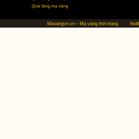
Quà tặng mạ vàng
Mavangvn.vn – Mạ vàng thời trang
Noit