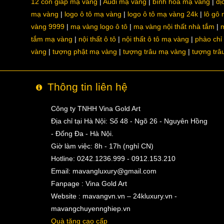
12 con giáp mạ vàng
Audi mạ vàng
bình hoa mạ vàng
dị
mạ vàng
logo ô tô mạ vàng
logo ô tô mạ vàng 24k
lô gô
vàng 9999
mạ vàng logo ô tô
mạ vàng nội thất nhà tắm
m
tắm mạ vàng
nội thất ô tô
nội thất ô tô mạ vàng
phào chỉ
vàng
tượng phật mạ vàng
tượng trâu mạ vàng
tượng trâ
Thông tin liên hệ
Công ty TNHH Vina Gold Art
Địa chỉ tại Hà Nội: Số 48 - Ngõ 26 - Nguyên Hồng
- Đống Đa - Hà Nội.
Giờ làm việc: 8h - 17h (nghỉ CN)
Hotline: 0242.1236.999 - 0912.153.210
Email:
mavangluxury@gmail.com
Fanpage : Vina Gold Art
Website : mavangvn.vn – 24kluxury.vn -
mavangchuyennghiep.vn
Quà tặng cao cấp