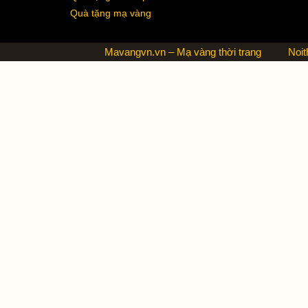
Quà tặng mạ vàng
Mavangvn.vn – Mạ vàng thời trang
Noit