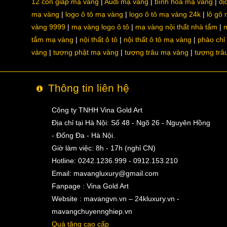
12 con giáp mạ vàng
Audi mạ vàng
bình hoa mạ vàng
dị
mạ vàng
logo ô tô mạ vàng
logo ô tô mạ vàng 24k
lô gô
vàng 9999
mạ vàng logo ô tô
mạ vàng nội thất nhà tắm
m
tắm mạ vàng
nội thất ô tô
nội thất ô tô mạ vàng
phào chỉ
vàng
tượng phật mạ vàng
tượng trâu mạ vàng
tượng trâ
Thông tin liên hệ
Công ty TNHH Vina Gold Art
Địa chỉ tại Hà Nội: Số 48 - Ngõ 26 - Nguyên Hồng
- Đống Đa - Hà Nội.
Giờ làm việc: 8h - 17h (nghỉ CN)
Hotline: 0242.1236.999 - 0912.153.210
Email:
mavangluxury@gmail.com
Fanpage : Vina Gold Art
Website : mavangvn.vn – 24kluxury.vn -
mavangchuyennghiep.vn
Quà tặng cao cấp