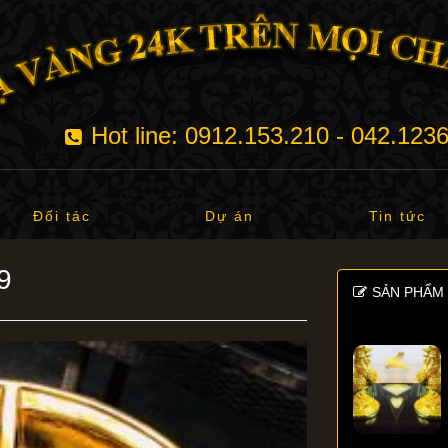
Hot line: 0912.153.210 - 042.123
Đối tác
Dự án
Tin tức
9
SẢN PHẨM 