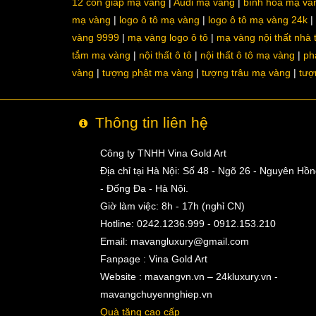
12 con giáp mạ vàng
Audi mạ vàng
bình hoa mạ và
mạ vàng
logo ô tô mạ vàng
logo ô tô mạ vàng 24k
vàng 9999
mạ vàng logo ô tô
mạ vàng nội thất nhà
tắm mạ vàng
nội thất ô tô
nội thất ô tô mạ vàng
ph
vàng
tượng phật mạ vàng
tượng trâu mạ vàng
tượ
Thông tin liên hệ
Công ty TNHH Vina Gold Art
Địa chỉ tại Hà Nội: Số 48 - Ngõ 26 - Nguyên Hồ
- Đống Đa - Hà Nội.
Giờ làm việc: 8h - 17h (nghỉ CN)
Hotline: 0242.1236.999 - 0912.153.210
Email:
mavangluxury@gmail.com
Fanpage : Vina Gold Art
Website : mavangvn.vn – 24kluxury.vn -
mavangchuyennghiep.vn
Quà tặng cao cấp