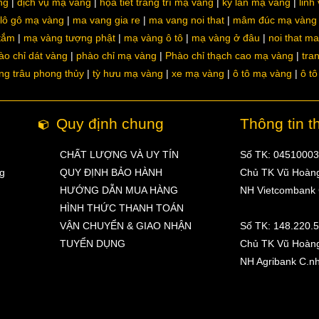
ng
dịch vụ mạ vàng
họa tiết trang trí mạ vàng
kỳ lân mạ vàng
linh
lô gô mạ vàng
ma vang gia re
ma vang noi that
mâm đúc mạ vàng
 tắm
mạ vàng tượng phật
mạ vàng ô tô
mạ vàng ở đâu
noi that m
ào chỉ dát vàng
phào chỉ mạ vàng
Phào chỉ thạch cao mạ vàng
tra
ng trâu phong thủy
tỳ hưu mạ vàng
xe mạ vàng
ô tô mạ vàng
ô t
Quy định chung
Thông tin t
CHẤT LƯỢNG VÀ UY TÍN
Số TK: 0451000
ng
QUY ĐỊNH BẢO HÀNH
Chủ TK Vũ Hoàn
HƯỚNG DẪN MUA HÀNG
NH Vietcombank
HÌNH THỨC THANH TOÁN
VẬN CHUYỂN & GIAO NHẬN
Số TK: 148.220.
TUYỂN DỤNG
Chủ TK Vũ Hoàn
NH Agribank C.n