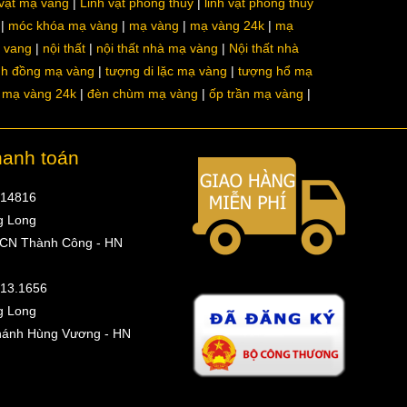
 vật mạ vàng
Linh vật phong thủy
linh vật phong thủy
móc khóa mạ vàng
mạ vàng
mạ vàng 24k
mạ
a vang
nội thất
nội thất nhà mạ vàng
Nội thất nhà
nh đồng mạ vàng
tượng di lặc mạ vàng
tượng hổ mạ
ô mạ vàng 24k
đèn chùm mạ vàng
ốp trần mạ vàng
hanh toán
314816
g Long
 CN Thành Công - HN
513.1656
g Long
hánh Hùng Vương - HN