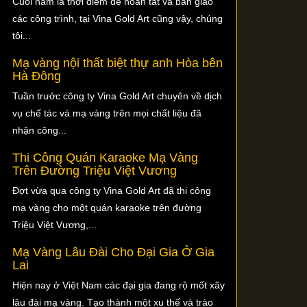
Cuối năm là thời điểm để hoàn tất và bàn giao
các công trình, tại Vina Gold Art cũng vậy, chúng
tôi...
Mạ vàng nội thất biệt thự anh Hòa bên
Hà Đông
Tuần trước công ty Vina Gold Art chuyên về dịch
vụ chế tác và mạ vàng trên mọi chất liệu đã
nhận công...
Thi Công Quán Karaoke Mạ Vàng
Trên Đường Triệu Việt Vương
Đợt vừa qua công ty Vina Gold Art đã thi công
mạ vàng cho một quán karaoke trên đường
Triệu Việt Vương,...
Mạ Vàng Lâu Đài Cho Đại Gia Ở Gia
Lai
Hiện nay ở Việt Nam các đại gia đang rộ mốt xây
lâu đài mạ vàng. Tạo thành một xu thế và trào