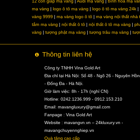
12 con giáp mạ vàng
Audi mạ vàng
bình hoa mạ và
mạ vàng
logo ô tô mạ vàng
logo ô tô mạ vàng 24k
vàng 9999
mạ vàng logo ô tô
mạ vàng nội thất nhà
tắm mạ vàng
nội thất ô tô
nội thất ô tô mạ vàng
ph
vàng
tượng phật mạ vàng
tượng trâu mạ vàng
tượ
Thông tin liên hệ
Công ty TNHH Vina Gold Art
Địa chỉ tại Hà Nội: Số 48 - Ngõ 26 - Nguyên Hồ
- Đống Đa - Hà Nội.
Giờ làm việc: 8h - 17h (nghỉ CN)
Hotline: 0242.1236.999 - 0912.153.210
Email:
mavangluxury@gmail.com
Fanpage : Vina Gold Art
Website : mavangvn.vn – 24kluxury.vn -
mavangchuyennghiep.vn
Quà tặng cao cấp