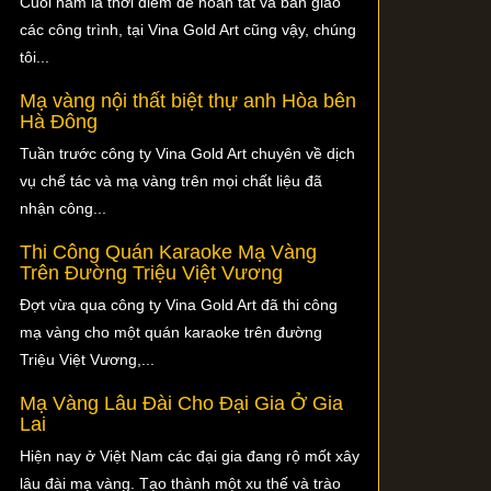
Cuối năm là thời điểm để hoàn tất và bàn giao
các công trình, tại Vina Gold Art cũng vậy, chúng
tôi...
Mạ vàng nội thất biệt thự anh Hòa bên
Hà Đông
Tuần trước công ty Vina Gold Art chuyên về dịch
vụ chế tác và mạ vàng trên mọi chất liệu đã
nhận công...
Thi Công Quán Karaoke Mạ Vàng
Trên Đường Triệu Việt Vương
Đợt vừa qua công ty Vina Gold Art đã thi công
mạ vàng cho một quán karaoke trên đường
Triệu Việt Vương,...
Mạ Vàng Lâu Đài Cho Đại Gia Ở Gia
Lai
Hiện nay ở Việt Nam các đại gia đang rộ mốt xây
lâu đài mạ vàng. Tạo thành một xu thế và trào