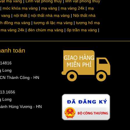
 vật mạ vàng
Linh vật phong thủy
linh vật phong thủy
móc khóa mạ vàng
mạ vàng
mạ vàng 24k
mạ
a vang
nội thất
nội thất nhà mạ vàng
Nội thất nhà
nh đồng mạ vàng
tượng di lặc mạ vàng
tượng hổ mạ
ô mạ vàng 24k
đèn chùm mạ vàng
ốp trần mạ vàng
hanh toán
314816
g Long
 CN Thành Công - HN
513.1656
g Long
hánh Hùng Vương - HN