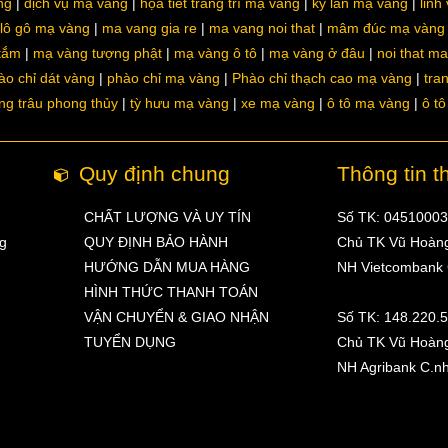
ng
dịch vụ mạ vàng
họa tiết trang trí mạ vàng
kỳ lân mạ vàng
linh
lô gô mạ vàng
ma vang gia re
ma vang noi that
mâm đúc mạ vàng
 tắm
mạ vàng tượng phật
mạ vàng ô tô
mạ vàng ở đâu
noi that m
ào chỉ dát vàng
phào chỉ mạ vàng
Phào chỉ thạch cao mạ vàng
tra
ng trâu phong thủy
tỳ hưu mạ vàng
xe mạ vàng
ô tô mạ vàng
ô t
Quy định chung
Thông tin t
CHẤT LƯỢNG VÀ UY TÍN
Số TK: 0451000
ng
QUY ĐỊNH BẢO HÀNH
Chủ TK Vũ Hoàn
HƯỚNG DẪN MUA HÀNG
NH Vietcombank
HÌNH THỨC THANH TOÁN
VẬN CHUYỂN & GIAO NHẬN
Số TK: 148.220.
TUYỂN DỤNG
Chủ TK Vũ Hoàn
NH Agribank C.n