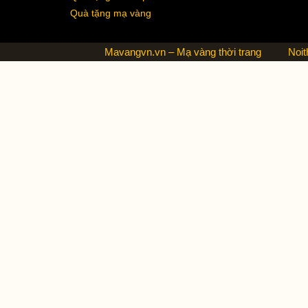
Quà tặng mạ vàng
Mavangvn.vn – Mạ vàng thời trang
Noit