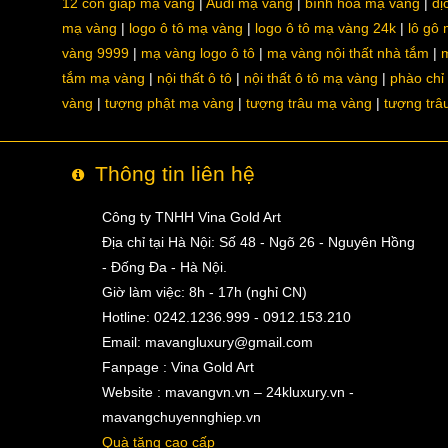
12 con giáp mạ vàng
Audi mạ vàng
bình hoa mạ vàng
dị
mạ vàng
logo ô tô mạ vàng
logo ô tô mạ vàng 24k
lô gô
vàng 9999
mạ vàng logo ô tô
mạ vàng nội thất nhà tắm
m
tắm mạ vàng
nội thất ô tô
nội thất ô tô mạ vàng
phào chỉ
vàng
tượng phật mạ vàng
tượng trâu mạ vàng
tượng trâ
Thông tin liên hệ
Công ty TNHH Vina Gold Art
Địa chỉ tại Hà Nội: Số 48 - Ngõ 26 - Nguyên Hồng
- Đống Đa - Hà Nội.
Giờ làm việc: 8h - 17h (nghỉ CN)
Hotline: 0242.1236.999 - 0912.153.210
Email:
mavangluxury@gmail.com
Fanpage : Vina Gold Art
Website : mavangvn.vn – 24kluxury.vn -
mavangchuyennghiep.vn
Quà tặng cao cấp