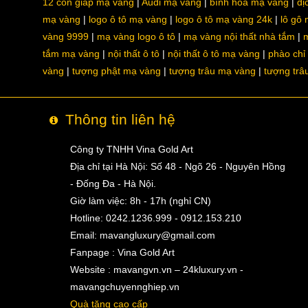
12 con giáp mạ vàng
Audi mạ vàng
bình hoa mạ vàng
dị
mạ vàng
logo ô tô mạ vàng
logo ô tô mạ vàng 24k
lô gô
vàng 9999
mạ vàng logo ô tô
mạ vàng nội thất nhà tắm
m
tắm mạ vàng
nội thất ô tô
nội thất ô tô mạ vàng
phào chỉ
vàng
tượng phật mạ vàng
tượng trâu mạ vàng
tượng trâ
Thông tin liên hệ
Công ty TNHH Vina Gold Art
Địa chỉ tại Hà Nội: Số 48 - Ngõ 26 - Nguyên Hồng
- Đống Đa - Hà Nội.
Giờ làm việc: 8h - 17h (nghỉ CN)
Hotline: 0242.1236.999 - 0912.153.210
Email:
mavangluxury@gmail.com
Fanpage : Vina Gold Art
Website : mavangvn.vn – 24kluxury.vn -
mavangchuyennghiep.vn
Quà tặng cao cấp