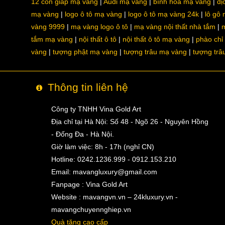
12 con giáp mạ vàng
Audi mạ vàng
bình hoa mạ vàng
dị
mạ vàng
logo ô tô mạ vàng
logo ô tô mạ vàng 24k
lô gô
vàng 9999
mạ vàng logo ô tô
mạ vàng nội thất nhà tắm
m
tắm mạ vàng
nội thất ô tô
nội thất ô tô mạ vàng
phào chỉ
vàng
tượng phật mạ vàng
tượng trâu mạ vàng
tượng trâ
Thông tin liên hệ
Công ty TNHH Vina Gold Art
Địa chỉ tại Hà Nội: Số 48 - Ngõ 26 - Nguyên Hồng
- Đống Đa - Hà Nội.
Giờ làm việc: 8h - 17h (nghỉ CN)
Hotline: 0242.1236.999 - 0912.153.210
Email:
mavangluxury@gmail.com
Fanpage : Vina Gold Art
Website : mavangvn.vn – 24kluxury.vn -
mavangchuyennghiep.vn
Quà tặng cao cấp