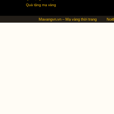
Quà tặng mạ vàng
Mavangvn.vn – Mạ vàng thời trang
Noit