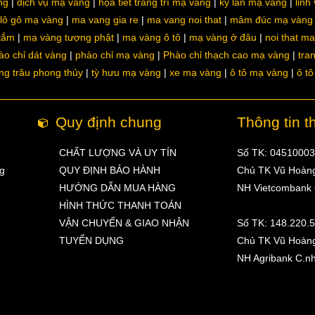
ng
dịch vụ mạ vàng
họa tiết trang trí mạ vàng
kỳ lân mạ vàng
linh
lô gô mạ vàng
ma vang gia re
ma vang noi that
mâm đúc mạ vàng
 tắm
mạ vàng tượng phật
mạ vàng ô tô
mạ vàng ở đâu
noi that m
ào chỉ dát vàng
phào chỉ mạ vàng
Phào chỉ thạch cao mạ vàng
tra
ng trâu phong thủy
tỳ hưu mạ vàng
xe mạ vàng
ô tô mạ vàng
ô t
Quy định chung
Thông tin t
CHẤT LƯỢNG VÀ UY TÍN
Số TK: 0451000
ng
QUY ĐỊNH BẢO HÀNH
Chủ TK Vũ Hoàn
HƯỚNG DẪN MUA HÀNG
NH Vietcombank
HÌNH THỨC THANH TOÁN
VẬN CHUYỂN & GIAO NHẬN
Số TK: 148.220.
TUYỂN DỤNG
Chủ TK Vũ Hoàn
NH Agribank C.n