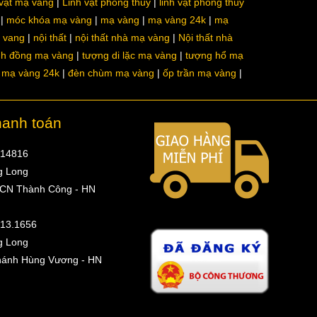
 vật mạ vàng
Linh vật phong thủy
linh vật phong thủy
móc khóa mạ vàng
mạ vàng
mạ vàng 24k
mạ
a vang
nội thất
nội thất nhà mạ vàng
Nội thất nhà
nh đồng mạ vàng
tượng di lặc mạ vàng
tượng hổ mạ
ô mạ vàng 24k
đèn chùm mạ vàng
ốp trần mạ vàng
hanh toán
314816
g Long
 CN Thành Công - HN
513.1656
g Long
hánh Hùng Vương - HN