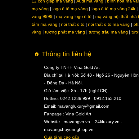
12 con giáp mạ vàng
Audi mạ vàng
bình hoa mạ và
mạ vàng
logo ô tô mạ vàng
logo ô tô mạ vàng 24k
vàng 9999
mạ vàng logo ô tô
mạ vàng nội thất nhà
tắm mạ vàng
nội thất ô tô
nội thất ô tô mạ vàng
ph
vàng
tượng phật mạ vàng
tượng trâu mạ vàng
tượ
Thông tin liên hệ
Công ty TNHH Vina Gold Art
Địa chỉ tại Hà Nội: Số 48 - Ngõ 26 - Nguyên Hồ
- Đống Đa - Hà Nội.
Giờ làm việc: 8h - 17h (nghỉ CN)
Hotline: 0242.1236.999 - 0912.153.210
Email:
mavangluxury@gmail.com
Fanpage : Vina Gold Art
Website : mavangvn.vn – 24kluxury.vn -
mavangchuyennghiep.vn
Quà tặng cao cấp