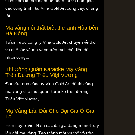
Cuối năm là thời điểm để hoàn tất và bàn giao
các công trình, tại Vina Gold Art cũng vậy, chúng
tôi...
Mạ vàng nội thất biệt thự anh Hòa bên
Hà Đông
Tuần trước công ty Vina Gold Art chuyên về dịch
vụ chế tác và mạ vàng trên mọi chất liệu đã
nhận công...
Thi Công Quán Karaoke Mạ Vàng
Trên Đường Triệu Việt Vương
Đợt vừa qua công ty Vina Gold Art đã thi công
mạ vàng cho một quán karaoke trên đường
Triệu Việt Vương,...
Mạ Vàng Lâu Đài Cho Đại Gia Ở Gia
Lai
Hiện nay ở Việt Nam các đại gia đang rộ mốt xây
lâu đài mạ vàng. Tạo thành một xu thế và trào