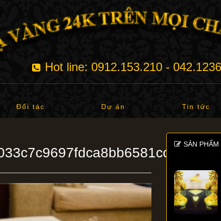
Hot line: 0912.153.210 - 042.123
Đối tác
Dự án
Tin tức
SẢN PHẨM 
033c7c9697fdca8bb6581cc91