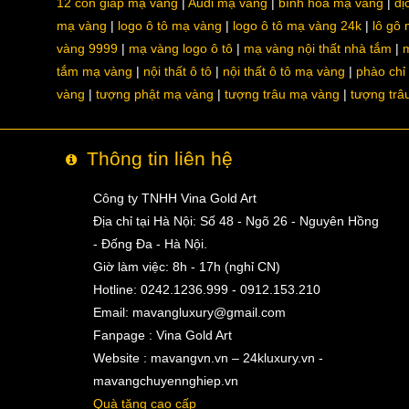
12 con giáp mạ vàng
Audi mạ vàng
bình hoa mạ vàng
dị
mạ vàng
logo ô tô mạ vàng
logo ô tô mạ vàng 24k
lô gô
vàng 9999
mạ vàng logo ô tô
mạ vàng nội thất nhà tắm
m
tắm mạ vàng
nội thất ô tô
nội thất ô tô mạ vàng
phào chỉ
vàng
tượng phật mạ vàng
tượng trâu mạ vàng
tượng trâ
Thông tin liên hệ
Công ty TNHH Vina Gold Art
Địa chỉ tại Hà Nội: Số 48 - Ngõ 26 - Nguyên Hồng
- Đống Đa - Hà Nội.
Giờ làm việc: 8h - 17h (nghỉ CN)
Hotline: 0242.1236.999 - 0912.153.210
Email:
mavangluxury@gmail.com
Fanpage : Vina Gold Art
Website : mavangvn.vn – 24kluxury.vn -
mavangchuyennghiep.vn
Quà tặng cao cấp