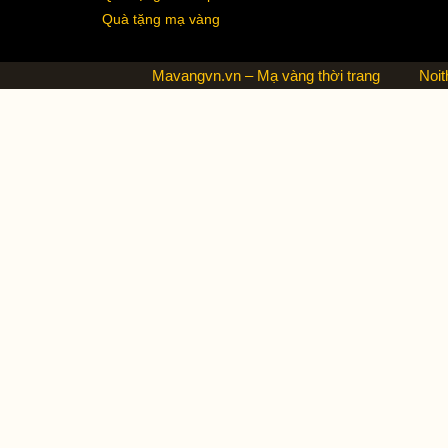
Quà tặng mạ vàng
Mavangvn.vn – Mạ vàng thời trang
Noit