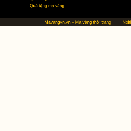
Quà tặng mạ vàng
Mavangvn.vn – Mạ vàng thời trang
Noit