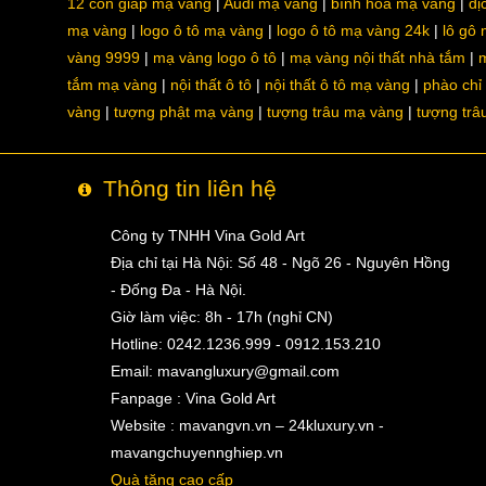
12 con giáp mạ vàng
Audi mạ vàng
bình hoa mạ vàng
dị
mạ vàng
logo ô tô mạ vàng
logo ô tô mạ vàng 24k
lô gô
vàng 9999
mạ vàng logo ô tô
mạ vàng nội thất nhà tắm
m
tắm mạ vàng
nội thất ô tô
nội thất ô tô mạ vàng
phào chỉ
vàng
tượng phật mạ vàng
tượng trâu mạ vàng
tượng trâ
Thông tin liên hệ
Công ty TNHH Vina Gold Art
Địa chỉ tại Hà Nội: Số 48 - Ngõ 26 - Nguyên Hồng
- Đống Đa - Hà Nội.
Giờ làm việc: 8h - 17h (nghỉ CN)
Hotline: 0242.1236.999 - 0912.153.210
Email:
mavangluxury@gmail.com
Fanpage : Vina Gold Art
Website : mavangvn.vn – 24kluxury.vn -
mavangchuyennghiep.vn
Quà tặng cao cấp