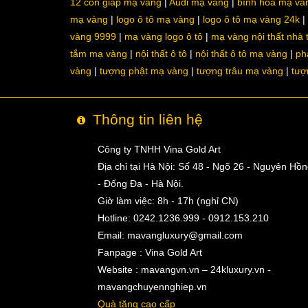
12 con giáp mạ vàng
Audi mạ vàng
bình hoa mạ và
mạ vàng
logo ô tô mạ vàng
logo ô tô mạ vàng 24k
vàng 9999
mạ vàng logo ô tô
mạ vàng nội thất nhà
tắm mạ vàng
nội thất ô tô
nội thất ô tô mạ vàng
ph
vàng
tượng phật mạ vàng
tượng trâu mạ vàng
tượ
Thông tin liên hệ
Công ty TNHH Vina Gold Art
Địa chỉ tại Hà Nội: Số 48 - Ngõ 26 - Nguyên Hồ
- Đống Đa - Hà Nội.
Giờ làm việc: 8h - 17h (nghỉ CN)
Hotline: 0242.1236.999 - 0912.153.210
Email:
mavangluxury@gmail.com
Fanpage : Vina Gold Art
Website : mavangvn.vn – 24kluxury.vn -
mavangchuyennghiep.vn
Quà tặng cao cấp