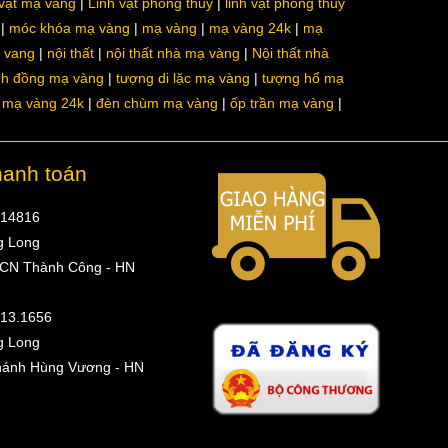
 vật mạ vàng
Linh vật phong thủy
linh vật phong thủy
móc khóa mạ vàng
mạ vàng
mạ vàng 24k
mạ
a vang
nội thất
nội thất nhà mạ vàng
Nội thất nhà
nh đồng mạ vàng
tượng di lặc mạ vàng
tượng hổ mạ
ô mạ vàng 24k
đèn chùm mạ vàng
ốp trần mạ vàng
hanh toán
314816
g Long
 CN Thành Công - HN
513.1656
g Long
hánh Hùng Vương - HN