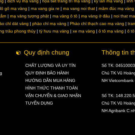
ng
dịch vụ mạ vàng
họa tiết trang trí mạ vàng
kỳ lân mạ vàng
linh
lô gô mạ vàng
ma vang gia re
ma vang noi that
mâm đúc mạ vàng
 tắm
mạ vàng tượng phật
mạ vàng ô tô
mạ vàng ở đâu
noi that m
ào chỉ dát vàng
phào chỉ mạ vàng
Phào chỉ thạch cao mạ vàng
tra
ng trâu phong thủy
tỳ hưu mạ vàng
xe mạ vàng
ô tô mạ vàng
ô t
Quy định chung
Thông tin t
CHẤT LƯỢNG VÀ UY TÍN
Số TK: 0451000
ng
QUY ĐỊNH BẢO HÀNH
Chủ TK Vũ Hoàn
HƯỚNG DẪN MUA HÀNG
NH Vietcombank
HÌNH THỨC THANH TOÁN
VẬN CHUYỂN & GIAO NHẬN
Số TK: 148.220.
TUYỂN DỤNG
Chủ TK Vũ Hoàn
NH Agribank C.n