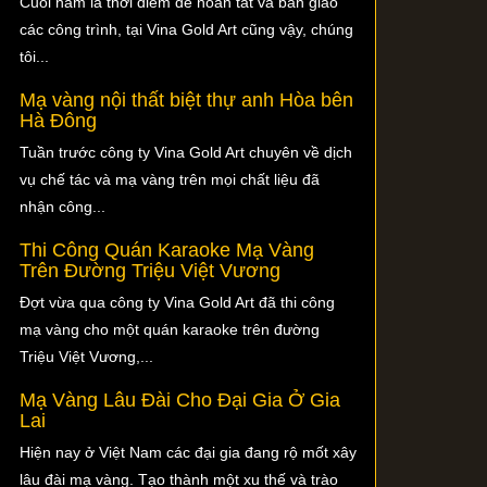
Cuối năm là thời điểm để hoàn tất và bàn giao
các công trình, tại Vina Gold Art cũng vậy, chúng
tôi...
Mạ vàng nội thất biệt thự anh Hòa bên
Hà Đông
Tuần trước công ty Vina Gold Art chuyên về dịch
vụ chế tác và mạ vàng trên mọi chất liệu đã
nhận công...
Thi Công Quán Karaoke Mạ Vàng
Trên Đường Triệu Việt Vương
Đợt vừa qua công ty Vina Gold Art đã thi công
mạ vàng cho một quán karaoke trên đường
Triệu Việt Vương,...
Mạ Vàng Lâu Đài Cho Đại Gia Ở Gia
Lai
Hiện nay ở Việt Nam các đại gia đang rộ mốt xây
lâu đài mạ vàng. Tạo thành một xu thế và trào