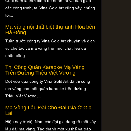
Cuối năm là thời điểm để hoàn tất và bàn giao
các công trình, tại Vina Gold Art cũng vậy, chúng
tôi...
Mạ vàng nội thất biệt thự anh Hòa bên
Hà Đông
Tuần trước công ty Vina Gold Art chuyên về dịch
vụ chế tác và mạ vàng trên mọi chất liệu đã
nhận công...
Thi Công Quán Karaoke Mạ Vàng
Trên Đường Triệu Việt Vương
Đợt vừa qua công ty Vina Gold Art đã thi công
mạ vàng cho một quán karaoke trên đường
Triệu Việt Vương,...
Mạ Vàng Lâu Đài Cho Đại Gia Ở Gia
Lai
Hiện nay ở Việt Nam các đại gia đang rộ mốt xây
lâu đài mạ vàng. Tạo thành một xu thế và trào