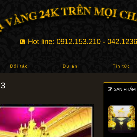
Hot line: 0912.153.210 - 042.123
Đối tác
Dự án
Tin tức
-3
SẢN PHẨM 