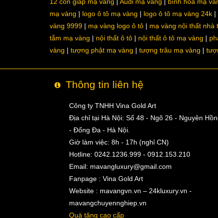
12 con giáp mạ vàng
Audi mạ vàng
bình hoa mạ và
mạ vàng
logo ô tô mạ vàng
logo ô tô mạ vàng 24k
vàng 9999
mạ vàng logo ô tô
mạ vàng nội thất nhà
tắm mạ vàng
nội thất ô tô
nội thất ô tô mạ vàng
ph
vàng
tượng phật mạ vàng
tượng trâu mạ vàng
tượ
Thông tin liên hệ
Công ty TNHH Vina Gold Art
Địa chỉ tại Hà Nội: Số 48 - Ngõ 26 - Nguyên Hồ
- Đống Đa - Hà Nội.
Giờ làm việc: 8h - 17h (nghỉ CN)
Hotline: 0242.1236.999 - 0912.153.210
Email:
mavangluxury@gmail.com
Fanpage : Vina Gold Art
Website : mavangvn.vn – 24kluxury.vn -
mavangchuyennghiep.vn
Quà tặng cao cấp