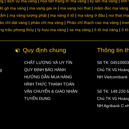
ng
dịch vụ mạ vàng
họa tiết trang trí mạ vàng
kỳ lân mạ vàng
linh
lô gô mạ vàng
ma vang gia re
ma vang noi that
mâm đúc mạ vàng
 tắm
mạ vàng tượng phật
mạ vàng ô tô
mạ vàng ở đâu
noi that m
ào chỉ dát vàng
phào chỉ mạ vàng
Phào chỉ thạch cao mạ vàng
tra
ng trâu phong thủy
tỳ hưu mạ vàng
xe mạ vàng
ô tô mạ vàng
ô t
Quy định chung
Thông tin t
CHẤT LƯỢNG VÀ UY TÍN
Số TK: 0451000
ng
QUY ĐỊNH BẢO HÀNH
Chủ TK Vũ Hoàn
HƯỚNG DẪN MUA HÀNG
NH Vietcombank
HÌNH THỨC THANH TOÁN
VẬN CHUYỂN & GIAO NHẬN
Số TK: 148.220.
TUYỂN DỤNG
Chủ TK Vũ Hoàn
NH Agribank C.n