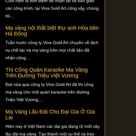
Cuối năm là thời điểm để hoàn tất và bàn giao
các công trình, tại Vina Gold Art cũng vậy, chúng
tôi...
Mạ vàng nội thất biệt thự anh Hòa bên
Hà Đông
Tuần trước công ty Vina Gold Art chuyên về dịch
vụ chế tác và mạ vàng trên mọi chất liệu đã
nhận công...
Thi Công Quán Karaoke Mạ Vàng
Trên Đường Triệu Việt Vương
Đợt vừa qua công ty Vina Gold Art đã thi công
mạ vàng cho một quán karaoke trên đường
Triệu Việt Vương,...
Mạ Vàng Lâu Đài Cho Đại Gia Ở Gia
Lai
Hiện nay ở Việt Nam các đại gia đang rộ mốt xây
lâu đài mạ vàng. Tạo thành một xu thế và trào