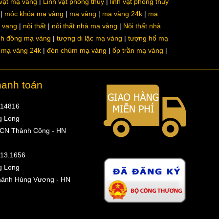
 vật mạ vàng
Linh vật phong thủy
linh vật phong thủy
móc khóa mạ vàng
mạ vàng
mạ vàng 24k
mạ
a vang
nội thất
nội thất nhà mạ vàng
Nội thất nhà
nh đồng mạ vàng
tượng di lặc mạ vàng
tượng hổ mạ
ô mạ vàng 24k
đèn chùm mạ vàng
ốp trần mạ vàng
hanh toán
314816
g Long
 CN Thành Công - HN
513.1656
g Long
hánh Hùng Vương - HN