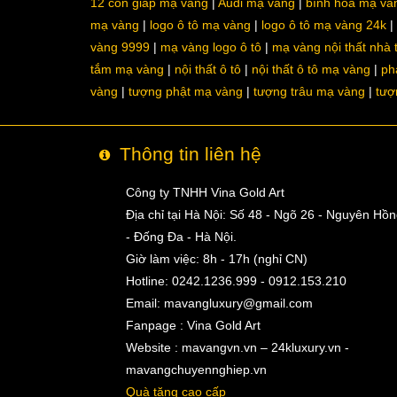
12 con giáp mạ vàng
Audi mạ vàng
bình hoa mạ và
mạ vàng
logo ô tô mạ vàng
logo ô tô mạ vàng 24k
vàng 9999
mạ vàng logo ô tô
mạ vàng nội thất nhà
tắm mạ vàng
nội thất ô tô
nội thất ô tô mạ vàng
ph
vàng
tượng phật mạ vàng
tượng trâu mạ vàng
tượ
Thông tin liên hệ
Công ty TNHH Vina Gold Art
Địa chỉ tại Hà Nội: Số 48 - Ngõ 26 - Nguyên Hồ
- Đống Đa - Hà Nội.
Giờ làm việc: 8h - 17h (nghỉ CN)
Hotline: 0242.1236.999 - 0912.153.210
Email:
mavangluxury@gmail.com
Fanpage : Vina Gold Art
Website : mavangvn.vn – 24kluxury.vn -
mavangchuyennghiep.vn
Quà tặng cao cấp