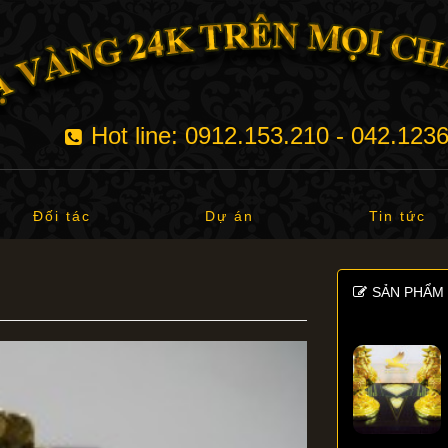
Hot line: 0912.153.210 - 042.123
Đối tác
Dự án
Tin tức
SẢN PHẨM 