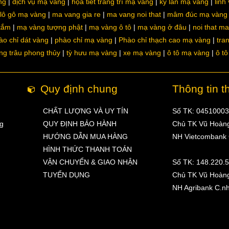
ng
dịch vụ mạ vàng
họa tiết trang trí mạ vàng
kỳ lân mạ vàng
linh
lô gô mạ vàng
ma vang gia re
ma vang noi that
mâm đúc mạ vàng
 tắm
mạ vàng tượng phật
mạ vàng ô tô
mạ vàng ở đâu
noi that m
ào chỉ dát vàng
phào chỉ mạ vàng
Phào chỉ thạch cao mạ vàng
tra
ng trâu phong thủy
tỳ hưu mạ vàng
xe mạ vàng
ô tô mạ vàng
ô t
Quy định chung
Thông tin t
CHẤT LƯỢNG VÀ UY TÍN
Số TK: 0451000
ng
QUY ĐỊNH BẢO HÀNH
Chủ TK Vũ Hoàn
HƯỚNG DẪN MUA HÀNG
NH Vietcombank
HÌNH THỨC THANH TOÁN
VẬN CHUYỂN & GIAO NHẬN
Số TK: 148.220.
TUYỂN DỤNG
Chủ TK Vũ Hoàn
NH Agribank C.n