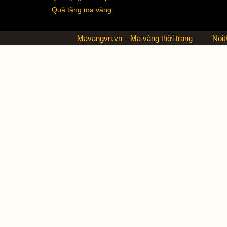
Quà tặng mạ vàng
Mavangvn.vn – Mạ vàng thời trang
Noit