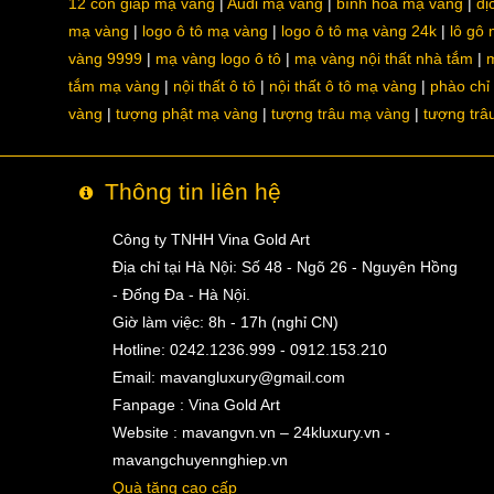
12 con giáp mạ vàng
Audi mạ vàng
bình hoa mạ vàng
dị
mạ vàng
logo ô tô mạ vàng
logo ô tô mạ vàng 24k
lô gô
vàng 9999
mạ vàng logo ô tô
mạ vàng nội thất nhà tắm
m
tắm mạ vàng
nội thất ô tô
nội thất ô tô mạ vàng
phào chỉ
vàng
tượng phật mạ vàng
tượng trâu mạ vàng
tượng trâ
Thông tin liên hệ
Công ty TNHH Vina Gold Art
Địa chỉ tại Hà Nội: Số 48 - Ngõ 26 - Nguyên Hồng
- Đống Đa - Hà Nội.
Giờ làm việc: 8h - 17h (nghỉ CN)
Hotline: 0242.1236.999 - 0912.153.210
Email:
mavangluxury@gmail.com
Fanpage : Vina Gold Art
Website : mavangvn.vn – 24kluxury.vn -
mavangchuyennghiep.vn
Quà tặng cao cấp