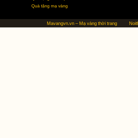
Quà tặng mạ vàng
Mavangvn.vn – Mạ vàng thời trang
Noit