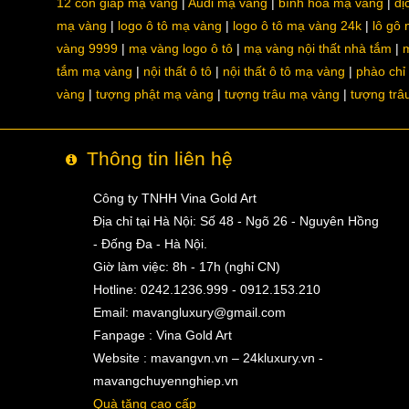
12 con giáp mạ vàng
Audi mạ vàng
bình hoa mạ vàng
dị
mạ vàng
logo ô tô mạ vàng
logo ô tô mạ vàng 24k
lô gô
vàng 9999
mạ vàng logo ô tô
mạ vàng nội thất nhà tắm
m
tắm mạ vàng
nội thất ô tô
nội thất ô tô mạ vàng
phào chỉ
vàng
tượng phật mạ vàng
tượng trâu mạ vàng
tượng trâ
Thông tin liên hệ
Công ty TNHH Vina Gold Art
Địa chỉ tại Hà Nội: Số 48 - Ngõ 26 - Nguyên Hồng
- Đống Đa - Hà Nội.
Giờ làm việc: 8h - 17h (nghỉ CN)
Hotline: 0242.1236.999 - 0912.153.210
Email:
mavangluxury@gmail.com
Fanpage : Vina Gold Art
Website : mavangvn.vn – 24kluxury.vn -
mavangchuyennghiep.vn
Quà tặng cao cấp