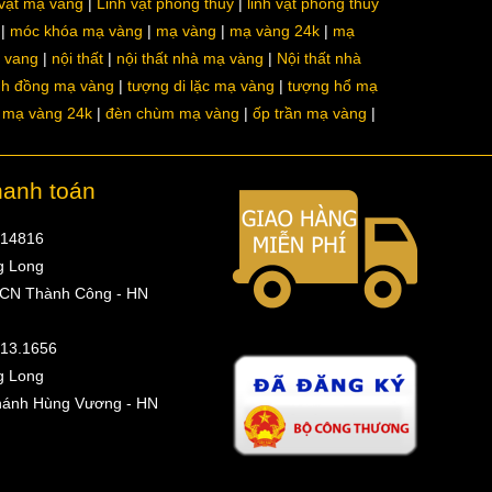
 vật mạ vàng
Linh vật phong thủy
linh vật phong thủy
móc khóa mạ vàng
mạ vàng
mạ vàng 24k
mạ
a vang
nội thất
nội thất nhà mạ vàng
Nội thất nhà
nh đồng mạ vàng
tượng di lặc mạ vàng
tượng hổ mạ
ô mạ vàng 24k
đèn chùm mạ vàng
ốp trần mạ vàng
hanh toán
314816
g Long
 CN Thành Công - HN
513.1656
g Long
hánh Hùng Vương - HN