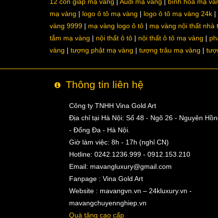
12 con giáp mạ vàng
Audi mạ vàng
bình hoa mạ và
mạ vàng
logo ô tô mạ vàng
logo ô tô mạ vàng 24k
vàng 9999
mạ vàng logo ô tô
mạ vàng nội thất nhà
tắm mạ vàng
nội thất ô tô
nội thất ô tô mạ vàng
ph
vàng
tượng phật mạ vàng
tượng trâu mạ vàng
tượ
Thông tin liên hệ
Công ty TNHH Vina Gold Art
Địa chỉ tại Hà Nội: Số 48 - Ngõ 26 - Nguyên Hồ
- Đống Đa - Hà Nội.
Giờ làm việc: 8h - 17h (nghỉ CN)
Hotline: 0242.1236.999 - 0912.153.210
Email:
mavangluxury@gmail.com
Fanpage : Vina Gold Art
Website : mavangvn.vn – 24kluxury.vn -
mavangchuyennghiep.vn
Quà tặng cao cấp