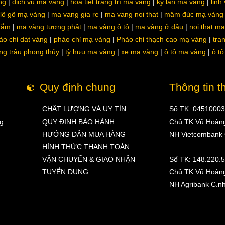
ng
dịch vụ mạ vàng
họa tiết trang trí mạ vàng
kỳ lân mạ vàng
linh
lô gô mạ vàng
ma vang gia re
ma vang noi that
mâm đúc mạ vàng
 tắm
mạ vàng tượng phật
mạ vàng ô tô
mạ vàng ở đâu
noi that m
ào chỉ dát vàng
phào chỉ mạ vàng
Phào chỉ thạch cao mạ vàng
tra
ng trâu phong thủy
tỳ hưu mạ vàng
xe mạ vàng
ô tô mạ vàng
ô t
Quy định chung
Thông tin t
CHẤT LƯỢNG VÀ UY TÍN
Số TK: 0451000
ng
QUY ĐỊNH BẢO HÀNH
Chủ TK Vũ Hoàn
HƯỚNG DẪN MUA HÀNG
NH Vietcombank
HÌNH THỨC THANH TOÁN
VẬN CHUYỂN & GIAO NHẬN
Số TK: 148.220.
TUYỂN DỤNG
Chủ TK Vũ Hoàn
NH Agribank C.n