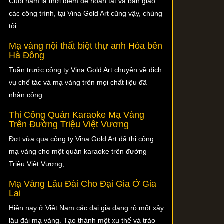
Cuối năm là thời điểm để hoàn tất và bàn giao
các công trình, tại Vina Gold Art cũng vậy, chúng
tôi...
Mạ vàng nội thất biệt thự anh Hòa bên
Hà Đông
Tuần trước công ty Vina Gold Art chuyên về dịch
vụ chế tác và mạ vàng trên mọi chất liệu đã
nhận công...
Thi Công Quán Karaoke Mạ Vàng
Trên Đường Triệu Việt Vương
Đợt vừa qua công ty Vina Gold Art đã thi công
mạ vàng cho một quán karaoke trên đường
Triệu Việt Vương,...
Mạ Vàng Lâu Đài Cho Đại Gia Ở Gia
Lai
Hiện nay ở Việt Nam các đại gia đang rộ mốt xây
lâu đài mạ vàng. Tạo thành một xu thế và trào