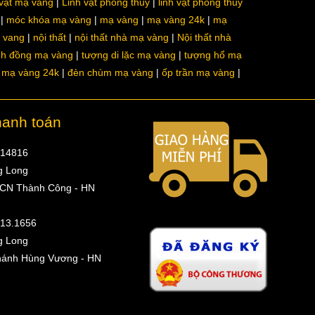
 vật mạ vàng
Linh vật phong thủy
linh vật phong thủy
móc khóa mạ vàng
mạ vàng
mạ vàng 24k
mạ
a vang
nội thất
nội thất nhà mạ vàng
Nội thất nhà
nh đồng mạ vàng
tượng di lặc mạ vàng
tượng hổ mạ
ô mạ vàng 24k
đèn chùm mạ vàng
ốp trần mạ vàng
hanh toán
314816
g Long
 CN Thành Công - HN
513.1656
g Long
hánh Hùng Vương - HN