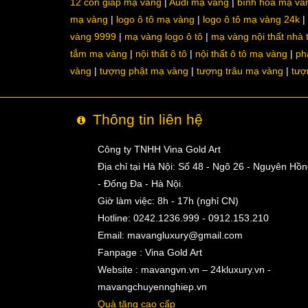
12 con giáp mạ vàng
Audi mạ vàng
bình hoa mạ và
mạ vàng
logo ô tô mạ vàng
logo ô tô mạ vàng 24k
vàng 9999
mạ vàng logo ô tô
mạ vàng nội thất nhà
tắm mạ vàng
nội thất ô tô
nội thất ô tô mạ vàng
ph
vàng
tượng phật mạ vàng
tượng trâu mạ vàng
tượ
Thông tin liên hệ
Công ty TNHH Vina Gold Art
Địa chỉ tại Hà Nội: Số 48 - Ngõ 26 - Nguyên Hồ
- Đống Đa - Hà Nội.
Giờ làm việc: 8h - 17h (nghỉ CN)
Hotline: 0242.1236.999 - 0912.153.210
Email:
mavangluxury@gmail.com
Fanpage : Vina Gold Art
Website : mavangvn.vn – 24kluxury.vn -
mavangchuyennghiep.vn
Quà tặng cao cấp