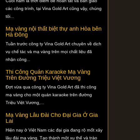
Cuối năm là thời điểm để hoàn tất và bàn giao
các công trình, tại Vina Gold Art cũng vậy, chúng
tôi...
Mạ vàng nội thất biệt thự anh Hòa bên
Hà Đông
Tuần trước công ty Vina Gold Art chuyên về dịch
vụ chế tác và mạ vàng trên mọi chất liệu đã
nhận công...
Thi Công Quán Karaoke Mạ Vàng
Trên Đường Triệu Việt Vương
Đợt vừa qua công ty Vina Gold Art đã thi công
mạ vàng cho một quán karaoke trên đường
Triệu Việt Vương,...
Mạ Vàng Lâu Đài Cho Đại Gia Ở Gia
Lai
Hiện nay ở Việt Nam các đại gia đang rộ mốt xây
lâu đài mạ vàng. Tạo thành một xu thế và trào