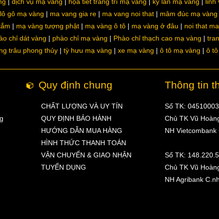
ng
dịch vụ mạ vàng
họa tiết trang trí mạ vàng
kỳ lân mạ vàng
linh
lô gô mạ vàng
ma vang gia re
ma vang noi that
mâm đúc mạ vàng
 tắm
mạ vàng tượng phật
mạ vàng ô tô
mạ vàng ở đâu
noi that m
ào chỉ dát vàng
phào chỉ mạ vàng
Phào chỉ thạch cao mạ vàng
tra
ng trâu phong thủy
tỳ hưu mạ vàng
xe mạ vàng
ô tô mạ vàng
ô t
Quy định chung
Thông tin t
CHẤT LƯỢNG VÀ UY TÍN
Số TK: 0451000
ng
QUY ĐỊNH BẢO HÀNH
Chủ TK Vũ Hoàn
HƯỚNG DẪN MUA HÀNG
NH Vietcombank
HÌNH THỨC THANH TOÁN
VẬN CHUYỂN & GIAO NHẬN
Số TK: 148.220.
TUYỂN DỤNG
Chủ TK Vũ Hoàn
NH Agribank C.n