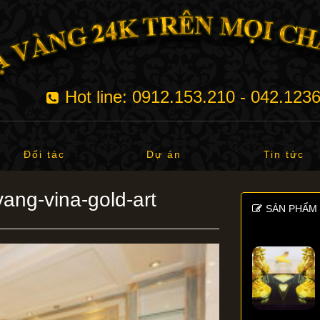
Hot line: 0912.153.210 - 042.123
Đối tác
Dự án
Tin tức
ang-vina-gold-art
SẢN PHẨM 