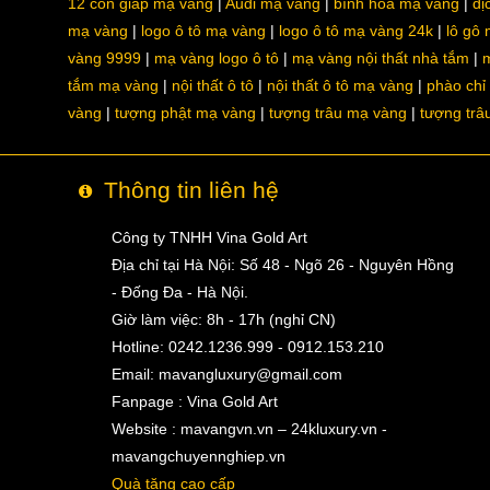
12 con giáp mạ vàng
Audi mạ vàng
bình hoa mạ vàng
dị
mạ vàng
logo ô tô mạ vàng
logo ô tô mạ vàng 24k
lô gô
vàng 9999
mạ vàng logo ô tô
mạ vàng nội thất nhà tắm
m
tắm mạ vàng
nội thất ô tô
nội thất ô tô mạ vàng
phào chỉ
vàng
tượng phật mạ vàng
tượng trâu mạ vàng
tượng trâ
Thông tin liên hệ
Công ty TNHH Vina Gold Art
Địa chỉ tại Hà Nội: Số 48 - Ngõ 26 - Nguyên Hồng
- Đống Đa - Hà Nội.
Giờ làm việc: 8h - 17h (nghỉ CN)
Hotline: 0242.1236.999 - 0912.153.210
Email:
mavangluxury@gmail.com
Fanpage : Vina Gold Art
Website : mavangvn.vn – 24kluxury.vn -
mavangchuyennghiep.vn
Quà tặng cao cấp