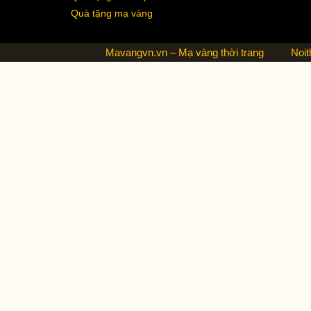
Quà tặng mạ vàng
Mavangvn.vn – Mạ vàng thời trang
Noit