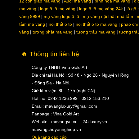
12 con giáp mạ vàng
Audi mạ vàng
bình hoa mạ vàng
dị
mạ vàng
logo ô tô mạ vàng
logo ô tô mạ vàng 24k
lô gô
vàng 9999
mạ vàng logo ô tô
mạ vàng nội thất nhà tắm
m
tắm mạ vàng
nội thất ô tô
nội thất ô tô mạ vàng
phào chỉ
vàng
tượng phật mạ vàng
tượng trâu mạ vàng
tượng trâ
Thông tin liên hệ
Công ty TNHH Vina Gold Art
Địa chỉ tại Hà Nội: Số 48 - Ngõ 26 - Nguyên Hồng
- Đống Đa - Hà Nội.
Giờ làm việc: 8h - 17h (nghỉ CN)
Hotline: 0242.1236.999 - 0912.153.210
Email:
mavangluxury@gmail.com
Fanpage : Vina Gold Art
Website : mavangvn.vn – 24kluxury.vn -
mavangchuyennghiep.vn
Quà tặng cao cấp