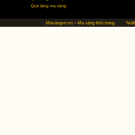
Quà tặng mạ vàng
Mavangvn.vn – Mạ vàng thời trang
Noit